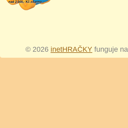
nad 2 500,- Kč zdarma
© 2026
inetHRAČKY
funguje n