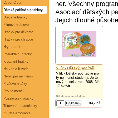
her. Všechny program
Cyber Clean
Dětské počítače a tablety
Asociací dětských 
Dřevěné hračky
Jejich dlouhé působen
Filmoví hrdinové
Hračky pro děvčata
Hračky pro chlapce
Hry a hraní
Interaktivní hračky
Kreativní hračky
Vilík - Dětský počítač
Na ven a k vodě
Vilík - Dětský počítač je pro
Nejen pro nejmenší
ty nejmenší studenty. Je to
nový model z roku 2008. Má
Plyšové hračky
17 aktivit...
Pro nejmenší
Skladem: není skladem
Puzzle a skládačky
914,- Kč
Tetování a samolepky
Zvířata a zvířátka