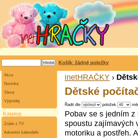
Košík: žádné položky
Akce
inetHRAČKY
›
Dětsk
Novinka
Dětské počítač
Sleva
Výprodej
Řadit dle
položek
mě
Pobav se s jedním z 
Katalog
spoustu zajímavých v
Znáte z TV
motoriku a postřeh. A
Adventní kalendáře