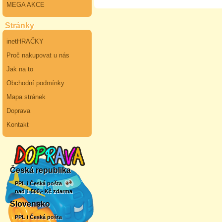
MEGA AKCE
Stránky
inetHRAČKY
Proč nakupovat u nás
Jak na to
Obchodní podmínky
Mapa stránek
Doprava
Kontakt
Česká republika
PPL i Česká pošta
nad 1 500,- Kč zdarma
Slovensko
PPL i Česká pošta