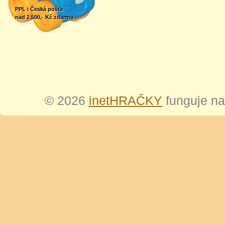
PPL i Česká pošta
nad 2 500,- Kč zdarma
© 2026
inetHRAČKY
funguje n