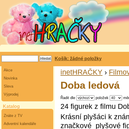
Košík: žádné položky
Akce
inetHRAČKY
›
Filmov
Novinka
Doba ledová
Sleva
Výprodej
Řadit dle
položek
mě
24 figurek z filmu Do
Katalog
Krásní plyšáci k zn
Znáte z TV
značkové plyšové fig
Adventní kalendáře