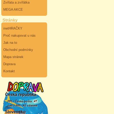
Zvířata a zvířátka
MEGA AKCE
Stránky
inetHRAČKY
Proč nakupovat u nás
Jak na to
Obchodní podmínky
Mapa stránek
Doprava
Kontakt
Česká republika
PPL i Česká pošta
nad 1 500,- Kč zdarma
Slovensko