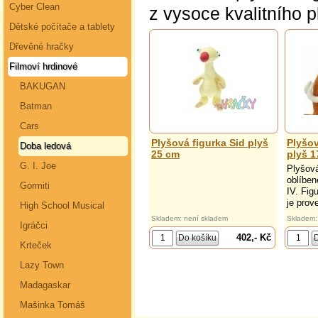
Cyber Clean
z vysoce kvalitního p
Dětské počítače a tablety
Dřevěné hračky
Filmoví hrdinové
BAKUGAN
Batman
Cars
Plyšová figurka Sid plyš
Plyšo
Doba ledová
25 cm
plyš 1
G. I. Joe
Plyšov
oblíben
Gormiti
IV. Fig
je prov
High School Musical
Skladem: není skladem
Skladem:
Igráčci
402,- Kč
Krteček
Lazy Town
Madagaskar
Mašinka Tomáš