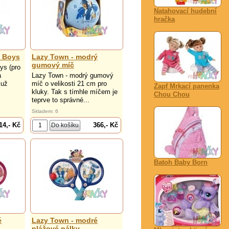
Natahovací hudební
hračka
y Boys
Lazy Town - modrý
gumový míč
ys (pro
a
Lazy Town - modrý gumový
 už
míč o velikosti 21 cm pro
Zapf Mrkací panenka
kluky. Tak s tímhle míčem je
Chou Chou
teprve to správné...
Skladem: 6
14,- Kč
366,- Kč
Batoh Baby Born
é
Lazy Town - modré
plážové pálky