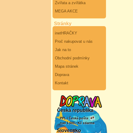
Zvířata a zvířátka
MEGA AKCE
Stránky
inetHRAČKY
Proč nakupovat u nás
Jak na to
Obchodní podmínky
Mapa stránek
Doprava
Kontakt
Česká republika
PPL i Česká pošta
nad 1 500,- Kč zdarma
Slovensko