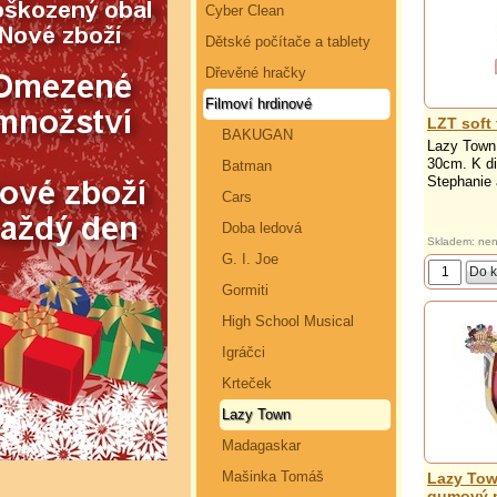
Cyber Clean
Dětské počítače a tablety
Dřevěné hračky
Filmoví hrdinové
LZT soft 
BAKUGAN
Lazy Town 
30cm. K di
Batman
Stephanie 
Cars
Doba ledová
Skladem: nen
G. I. Joe
Gormiti
High School Musical
Igráčci
Krteček
Lazy Town
Madagaskar
Mašinka Tomáš
Lazy Tow
gumový 