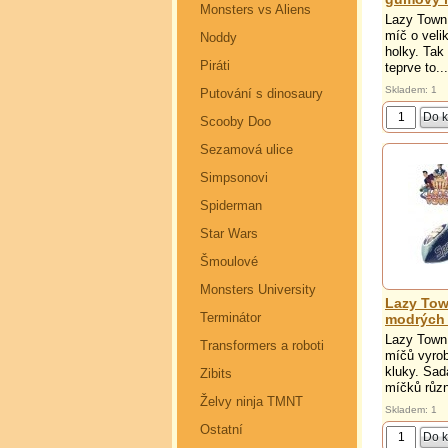
Monsters vs Aliens
Lazy Town
míč o veli
Noddy
holky. Tak
Piráti
teprve to...
Skladem: 1
Putování s dinosaury
Scooby Doo
Sezamová ulice
Simpsonovi
Spiderman
Star Wars
Šmoulové
Monsters University
Lazy Town
Terminátor
modrých
Lazy Town 
Transformers a roboti
míčů vyro
kluky. Sad
Zibits
míčků různ
Želvy ninja TMNT
Skladem: 1
Ostatní