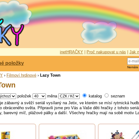
inetHRAČKY
|
Proč nakupovat u nás
|
Jak n
né položky
Nemáte
KY
›
Filmoví hrdinové
›
Lazy Town
Town
položek
měna
katalog
seznam
e zábavný a svěží seriál vysílaný na Jetix, ve kterém se mísí rytmická hud
 obráceného světa. Připravili jsme pro Vás a Vaše děti hračky z tohoto seriá
y, barevný míč, plážové pálky a další. Všechny hračky mají na sobě motiv L