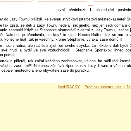
první
předchozí
1
následující
posledn
ny do Lazy Townu přijíždí
ke svému strýčkovi (starostovi městečka) neteř St
e tak zjistí, že děti z Lazy Townu nedělají nic jiného, než jen sedí doma a d
anie zabránit! Když se Stephanie skamarádí z dětmi z Lazy Townu,
začne j
ě. Nakonec je přemluvila, ale když to zjistil Robbie Rotten, tak se mu to v
ku konečně hrát, tak je všechny, kromě Stephanie, vylákal zase domů!!!
je moc smutná, ale naštěstí zjistí od svého strýčka, že někde v dáli by
 své hrudi a bydlí ve své vzducholodi!!!
Stephanie Sportakovi ihned po
na pomoc.
ortakus přiletěl, tak začal každého zachraňovat, všichni ho měli rádi kromě
 všichni zase líní!!! Nakonec zůstává Sportakus v Lazy Townu a všichni o
e ospalé městečko a jeho obyvatele zase do pořádku.
inetHRAČKY
|
Proč nakupovat u nás
|
Ja