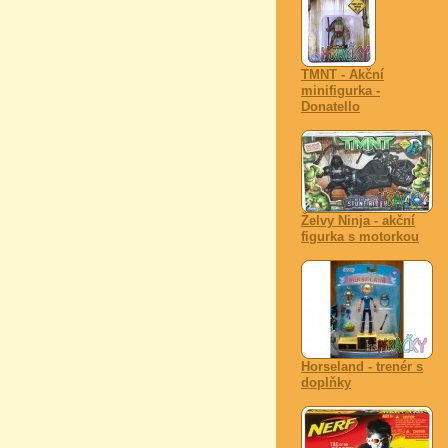
TMNT - Akční
minifigurka -
Donatello
Želvy Ninja - akční
figurka s motorkou
Horseland - trenér s
doplňky