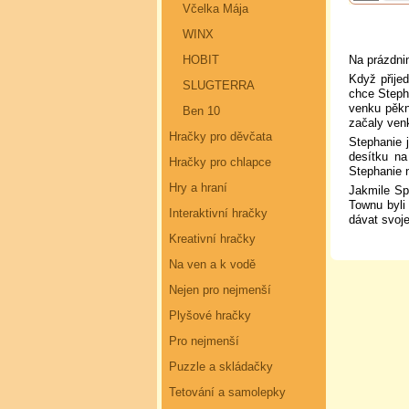
Včelka Mája
WINX
Na prázdni
HOBIT
Když přijed
SLUGTERRA
chce Steph
venku pěkn
Ben 10
začaly ven
Hračky pro děvčata
Stephanie 
desítku na
Hračky pro chlapce
Stephanie 
Hry a hraní
Jakmile Sp
Townu byli
Interaktivní hračky
dávat svoj
Kreativní hračky
Na ven a k vodě
Nejen pro nejmenší
Plyšové hračky
Pro nejmenší
Puzzle a skládačky
Tetování a samolepky