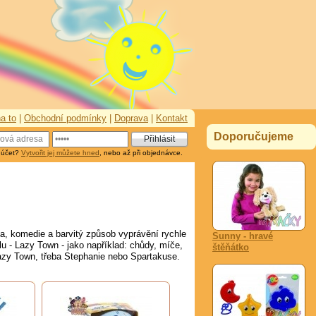
a to
|
Obchodní podmínky
|
Doprava
|
Kontakt
Doporučujeme
 účet?
Vytvořit jej můžete hned
, nebo až při objednávce.
ba, komedie a barvitý způsob vyprávění rychle
Sunny - hravé
lu - Lazy Town - jako například: chůdy, míče,
štěňátko
azy Town, třeba Stephanie nebo Spartakuse.