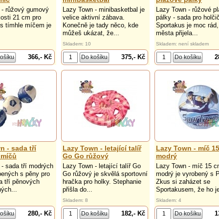
 - růžový gumový
Lazy Town - minibasketbal je
Lazy Town - růžové p
kosti 21 cm pro
velice aktivní zábava.
pálky - sada pro holči
 s tímhle míčem je
Konečně je tady něco, kde
Sportakus je moc rád,
můžeš ukázat, že...
města přijela...
Skladem: 10
Skladem: není skladem
366,- Kč
375,- Kč
2
 - sada tří
Lazy Town - letající talíř
Lazy Town - míč 1
 míčů
Go Go růžový
modrý
- sada tří modrých
Lazy Town - letající talíř Go
Lazy Town - míč 15 
bených s pěny pro
Go růžový je skvělá sportovní
modrý je vyrobený s 
a tří pěnových
hračka pro holky. Stephanie
Zkus si zaházet se
ých...
přišla do...
Sportakusem, že ho je
Skladem: 8
Skladem: 4
280,- Kč
182,- Kč
1