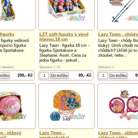
figurky
LZT soft figurky s vinyl
Lazy Town - chůd
hlavou,18 cm
figurky velikosti
Lazy Town - chůdy Bo
spozici figurka
Lazy Town - figurka 18 cm -
kluky). Umíš chodit n
a Sportakuse.
figurka Sportakuse a
chůdách? Určitě jsi to
Stephanie. Asort. Cena za
zkoušel, nebo...
jednu figurku - pokud...
í skladem
Skladem: > 10
Skladem: 1
299,- Kč
89,- Kč
9
n - růžový
Lazy Town -
Lazy Town - růžov
míč
minibasketbal
plážové pálky