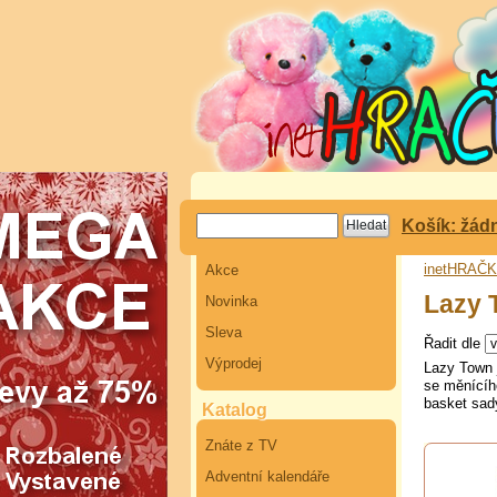
Košík: žád
inetHRAČ
Akce
Lazy 
Novinka
Sleva
Řadit dle
Výprodej
Lazy Town j
se měnícího
basket sad
Katalog
Znáte z TV
Adventní kalendáře