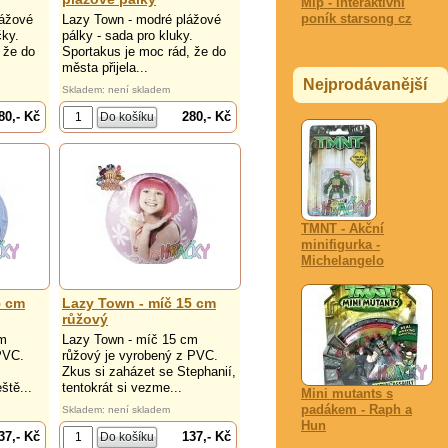
Mlp - interaktivní
poník starsong cz
lážové
Lazy Town - modré plážové
čky.
pálky - sada pro kluky.
 že do
Sportakus je moc rád, že do
města přijela...
Nejprodávanější
Skladem: není skladem
80,- Kč
280,- Kč
TMNT - Akční
minifigurka -
Michelangelo
5 cm
Lazy Town - míč 15 cm
růžový
cm
Lazy Town - míč 15 cm
PVC.
růžový je vyrobený z PVC.
Zkus si zaházet se Stephanií,
ště...
tentokrát si vezme...
Mini mutants s
padákem - Raph a
Skladem: není skladem
Hun
37,- Kč
137,- Kč