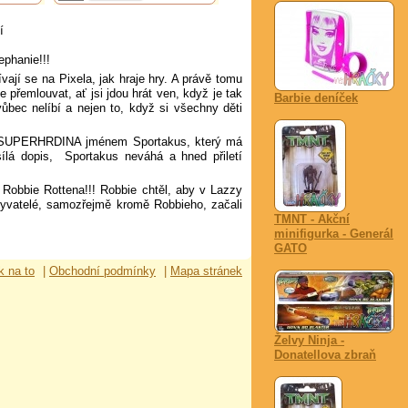
í
ephanie!!!
ívají se na Pixela, jak hraje hry. A právě tomu
e přemlouvat, ať jsi jdou hrát ven, když je tak
Barbie deníček
ůbec nelíbí a nejen to, když si všechny děti
dlí SUPERHRDINA jménem Sportakus, který má
sílá dopis,
Sportakus neváhá a hned přiletí
 Robbie Rottena!!! Robbie chtěl, aby v Lazzy
byvatelé, samozřejmě kromě Robbieho, začali
TMNT - Akční
minifigurka - Generál
GATO
k na to
|
Obchodní podmínky
|
Mapa stránek
Želvy Ninja -
Donatellova zbraň