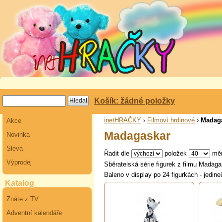
Košík: žádné položky
inetHRAČKY
›
Filmoví hrdinové
›
Madag
Akce
Madagaskar
Novinka
Sleva
Řadit dle
položek
mě
Výprodej
Sběratelská série figurek z filmu Madaga
Baleno v display po 24 figurkách - jedine
Katalog
Znáte z TV
Adventní kalendáře