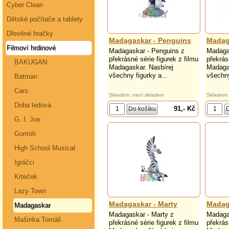
Cyber Clean
Dětské počítače a tablety
Dřevěné hračky
Madagaskar - Penguins
Madag
Filmoví hrdinové
Madagaskar - Penguins z
Madagas
překrásné série figurek z filmu
překrás
BAKUGAN
Madagaskar. Nasbírej
Madaga
všechny figurky a...
všechny
Batman
Cars
Skladem: není skladem
Skladem:
Doba ledová
91,- Kč
G. I. Joe
Gormiti
High School Musical
Igráčci
Krteček
Lazy Town
Madagaskar - Marty
Madag
Madagaskar
Madagaskar - Marty z
Madaga
Mašinka Tomáš
překrásné série figurek z filmu
překrás