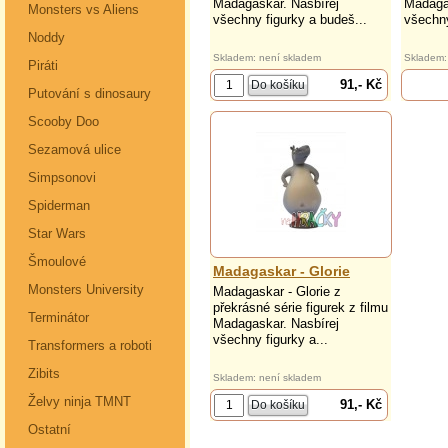
Madagaskar. Nasbírej
Madaga
Monsters vs Aliens
všechny figurky a budeš...
všechny
Noddy
Skladem: není skladem
Skladem:
Piráti
91,- Kč
Putování s dinosaury
Scooby Doo
Sezamová ulice
Simpsonovi
Spiderman
Star Wars
Šmoulové
Madagaskar - Glorie
Monsters University
Madagaskar - Glorie z
překrásné série figurek z filmu
Terminátor
Madagaskar. Nasbírej
všechny figurky a...
Transformers a roboti
Zibits
Skladem: není skladem
Želvy ninja TMNT
91,- Kč
Ostatní