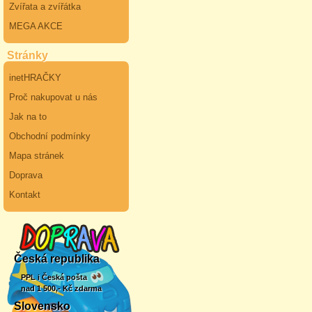
Zvířata a zvířátka
MEGA AKCE
Stránky
inetHRAČKY
Proč nakupovat u nás
Jak na to
Obchodní podmínky
Mapa stránek
Doprava
Kontakt
Česká republika
PPL i Česká pošta
nad 1 500,- Kč zdarma
Slovensko