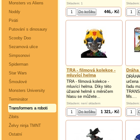
Monsters vs Aliens
Skladem: 1
Skladem:
446,- Kč
Noddy
Piráti
Putování s dinosaury
Scooby Doo
Sezamová ulice
Simpsonovi
Spiderman
TRA - filmová kolekce -
Dráha 
Star Wars
mluvící helma
DRÁHA 
TRA - filmová kolekce -
určena 
Šmoulové
mluvící helma. Díky této
řadu ma
Monsters University
úžasné helmě s měničem
TRANS
hlasu se můžete...
Ms....
Terminátor
Skladem: není skladem
Skladem:
Transformers a roboti
1 321,- Kč
Zibits
Želvy ninja TMNT
Ostatní