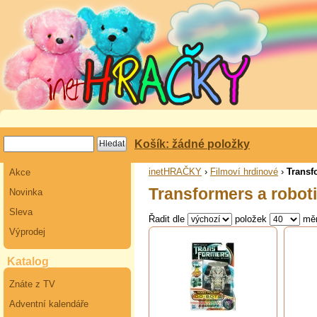
Košík: žádné položky
inetHRAČKY
›
Filmoví hrdinové
›
Transf
Akce
Transformers a roboti
Novinka
Sleva
Řadit dle
položek
mě
Výprodej
Katalog
Znáte z TV
Adventní kalendáře