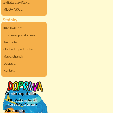
Zvířata a zvířátka
MEGA AKCE
Stránky
inetHRAČKY
Proč nakupovat u nás
Jak na to
Obchodní podmínky
Mapa stránek
Doprava
Kontakt
Česká republika
PPL i Česká pošta
nad 1 500,- Kč zdarma
Slovensko