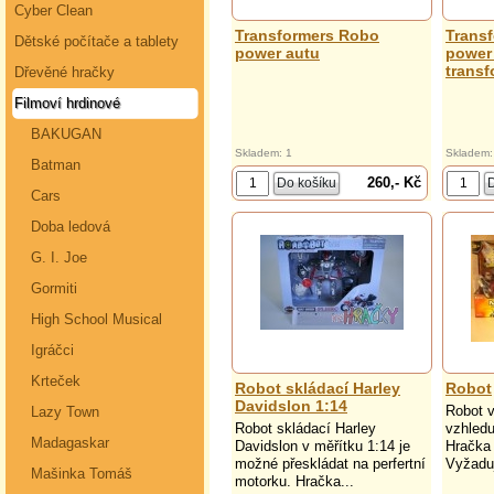
Cyber Clean
Transformers Robo
Trans
Dětské počítače a tablety
power autu
power 
trans
Dřevěné hračky
Filmoví hrdinové
BAKUGAN
Skladem: 1
Skladem:
Batman
260,- Kč
Cars
Doba ledová
G. I. Joe
Gormiti
High School Musical
Igráčci
Krteček
Robot skládací Harley
Robot
Davidslon 1:14
Robot v
Lazy Town
Robot skládací Harley
vzhledu
Madagaskar
Davidslon v měřítku 1:14 je
Hračka 
možné přeskládat na perfertní
Vyžaduj
Mašinka Tomáš
motorku. Hračka...