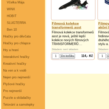
Včelka Mája
WINX
HOBIT
SLUGTERRA
Filmová kolekce
Filmov
transformerů asst
akční 
Ben 10
Filmová kolekce transformerů
Filmová
asst je nová, ještě lepší
hrdino
Hračky pro děvčata
kolekce nových filmových
druhého
Hračky pro chlapce
TRANSFORMERŮ....
stylu a.
Skladem: není skladem
Skladem:
Hry a hraní
114,- Kč
Interaktivní hračky
Kreativní hračky
Na ven a k vodě
Nejen pro nejmenší
Plyšové hračky
Pro nejmenší
Puzzle a skládačky
Tetování a samolepky