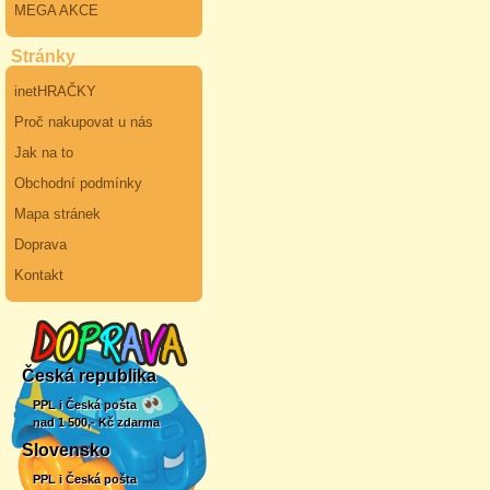
MEGA AKCE
Stránky
inetHRAČKY
Proč nakupovat u nás
Jak na to
Obchodní podmínky
Mapa stránek
Doprava
Kontakt
Česká republika
PPL i Česká pošta
nad 1 500,- Kč zdarma
Slovensko
PPL i Česká pošta