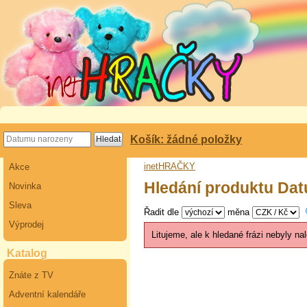
Košík: žádné položky
inetHRAČKY
Akce
Hledání produktu Da
Novinka
Sleva
Řadit dle
měna
Výprodej
Litujeme, ale k hledané frázi nebyly n
Katalog
Znáte z TV
Adventní kalendáře