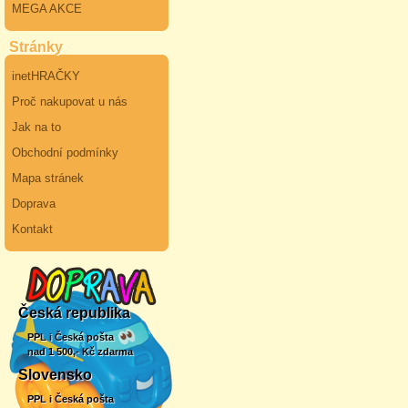
MEGA AKCE
Stránky
inetHRAČKY
Proč nakupovat u nás
Jak na to
Obchodní podmínky
Mapa stránek
Doprava
Kontakt
Česká republika
PPL i Česká pošta
nad 1 500,- Kč zdarma
Slovensko
PPL i Česká pošta