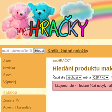
Košík: žádné položky
inetHRAČKY
Akce
Hledání produktu mal
Novinka
Sleva
Řadit dle
měna
Výprodej
Litujeme, ale k hledané frázi nebyly n
Katalog
Znáte z TV
Adventní kalendáře