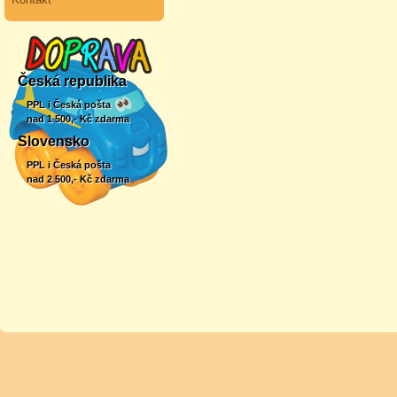
Česká republika
PPL i Česká pošta
nad 1 500,- Kč zdarma
Slovensko
PPL i Česká pošta
nad 2 500,- Kč zdarma