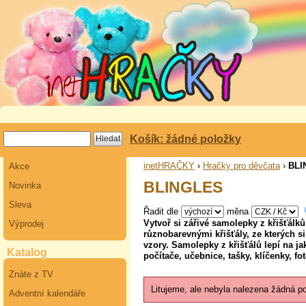
Košík: žádné položky
inetHRAČKY
›
Hračky pro děvčata
›
BLI
Akce
BLINGLES
Novinka
Sleva
Řadit dle
měna
Vytvoř si zářivé samolepky z křišťálk
Výprodej
různobarevnými křišťály, ze kterých si
vzory. Samolepky z křišťálů lepí na j
Katalog
počítače, učebnice, tašky, klíčenky, 
Znáte z TV
Litujeme, ale nebyla nalezena žádná p
Adventní kalendáře