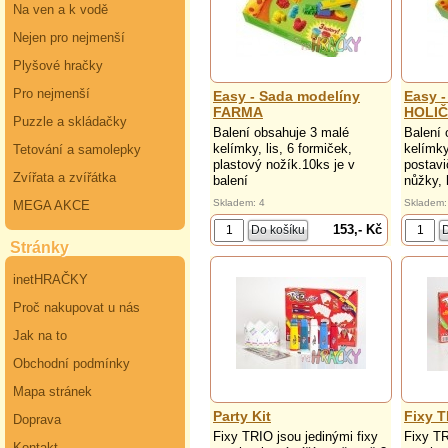
Na ven a k vodě
Nejen pro nejmenší
Plyšové hračky
Pro nejmenší
Easy - Sada modelíny
Easy 
FARMA
HOLIČ
Puzzle a skládačky
Balení obsahuje 3 malé
Balení 
kelímky, lis, 6 formiček,
kelímky
Tetování a samolepky
plastový nožík.10ks je v
postavi
Zvířata a zvířátka
balení
nůžky, 
Skladem: 4
Skladem:
MEGA AKCE
153,- Kč
Stránky
inetHRAČKY
Proč nakupovat u nás
Jak na to
Obchodní podmínky
Mapa stránek
Party Kit
Fixy T
Doprava
Fixy TRIO jsou jedinými fixy
Fixy TR
Kontakt