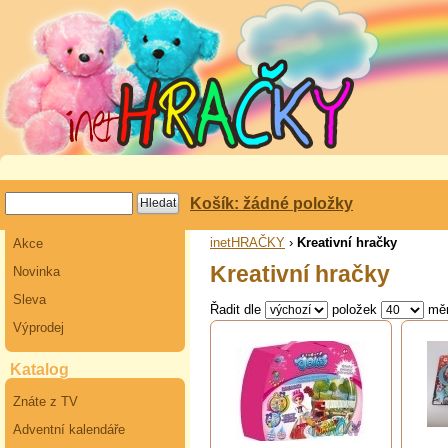
Košík: žádné položky
inetHRAČKY
›
Kreativní hračky
Akce
Kreativní hračky
Novinka
Sleva
Řadit dle
položek
mě
Výprodej
Katalog
Znáte z TV
Adventní kalendáře