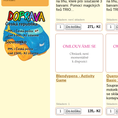
na trhu, které píší současně 3
na trhu
barvami. Pomocí magických
barvam
fixů TRIO...
fixů TR
Skladem: není skladem
Skladem:
Česká republika
271,- Kč
PPL i Česká pošta
nad 1 500,- Kč zdarma
Slovensko
PPL i Česká pošta
nad 2 500,- Kč zdarma
Blendypens - Activity
Querce
Game
Basic 
Souprav
motoriku
se sklá
kontejn
Skladem: 1
Skladem:
135,- Kč