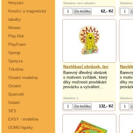
Hmyzáci
Skladem: není skladem
Skladem:
62,- Kč
Kreslící a magnetické
tabulky
Mineez
Play-Doh
PlayFoam
Spongi
Sprayza
Navlékací obrázek, lev
Navlék
Trikolína
Barevný dřevěný obrázek
Barevn
s motivem zvířátek, který
s motiv
Ostatní modelíny
díky možnosti provlékání
díky mo
Ostatní
provázku a vytváření...
provázk
Quercetti
Skladem: 1
Skladem:
Gelarti
132,- Kč
SES
EASY - modelína
GOMU figurky