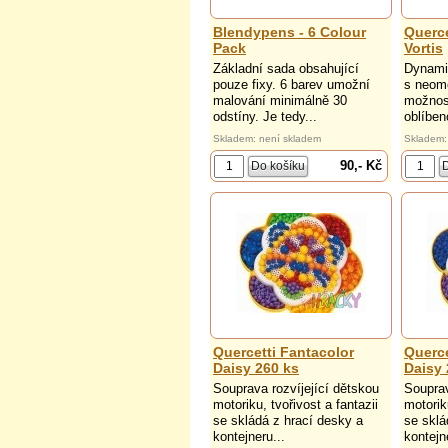
Blendypens - 6 Colour
Querce
Pack
Vortis
Základní sada obsahující
Dynami
pouze fixy. 6 barev umožní
s neom
malování minimálně 30
možnost
odstíny. Je tedy...
oblíben
Skladem: není skladem
Skladem:
90,- Kč
Quercetti Fantacolor
Querce
Daisy 260 ks
Daisy 
Souprava rozvíjející dětskou
Souprav
motoriku, tvořivost a fantazii
motoriku
se skládá z hrací desky a
se sklá
kontejneru...
kontejn