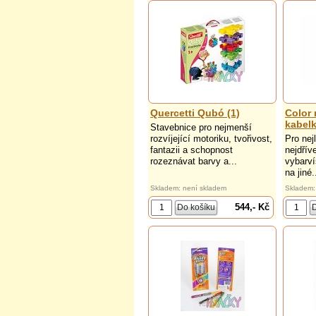
Quercetti Qubó (1)
Color 
kabelk
Stavebnice pro nejmenší
rozvíjející motoriku, tvořivost,
Pro nej
fantazii a schopnost
nejdřív
rozeznávat barvy a...
vybarví
na jiné.
Skladem: není skladem
Skladem:
544,- Kč