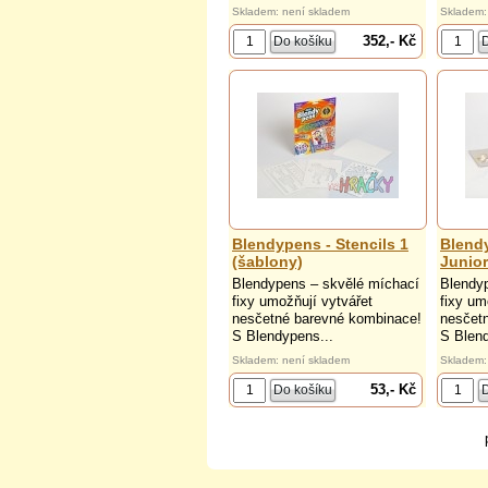
Skladem: není skladem
Skladem:
352,- Kč
Blendypens - Stencils 1
Blendy
(šablony)
Junior
Blendypens – skvělé míchací
Blendy
fixy umožňují vytvářet
fixy um
nesčetné barevné kombinace!
nesčet
S Blendypens...
S Blend
Skladem: není skladem
Skladem:
53,- Kč