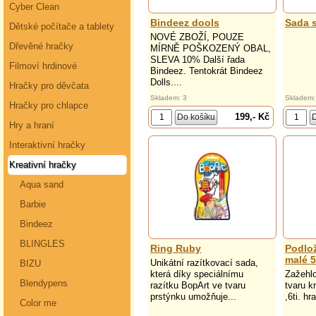
Cyber Clean
Bindeez dools
Sada s
Dětské počítače a tablety
NOVÉ ZBOŽÍ, POUZE
Dřevěné hračky
MÍRNĚ POŠKOZENÝ OBAL,
SLEVA 10% Další řada
Filmoví hrdinové
Bindeez. Tentokrát Bindeez
Dolls....
Hračky pro děvčata
Skladem: 3
Skladem:
Hračky pro chlapce
199,- Kč
Hry a hraní
Interaktivní hračky
Kreativní hračky
Aqua sand
Barbie
Bindeez
BLINGLES
Ring Ruby
Podlož
malé 
Unikátní razítkovací sada,
BIZU
která díky speciálnímu
Zažehl
Blendypens
razítku BopArt ve tvaru
tvaru k
prstýnku umožňuje...
,6ti. hr
Color me