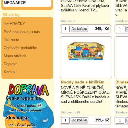
POŠKOZENÝM OBALEM,
MÍRNĚ
MEGA AKCE
SLEVA 15% Kvalitní plyšová
SLEVA 
zvířátka v licenci TV...
vrací a
Stránky
v...
Skladem: 1
Skladem:
inetHRAČKY
349,- Kč
Proč nakupovat u nás
Jak na to
Obchodní podmínky
Mapa stránek
Doprava
Kontakt
Noddy sada s letištěm
Bindee
NOVÉ A PLNĚ FUNKČNÍ,
NOVÉ,
MÍRNĚ POŠKOZENÝ OBAL,
MÍRNĚ
SLEVA 15% Další z hraček a
SLEVA 
Česká republika
sad z oblíbeného seriálu!...
Bindeez
témate
PPL i Česká pošta
nad 1 500,- Kč zdarma
Skladem: > 10
Skladem:
Slovensko
399,- Kč
PPL i Česká pošta