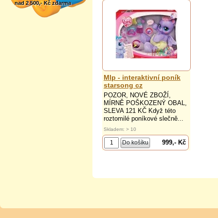
nad 2 500,- Kč zdarma
Mlp - interaktivní poník
starsong cz
POZOR, NOVÉ ZBOŽÍ,
MÍRNĚ POŠKOZENÝ OBAL,
SLEVA 121 KČ Když této
roztomilé poníkové slečně...
Skladem: > 10
999,- Kč