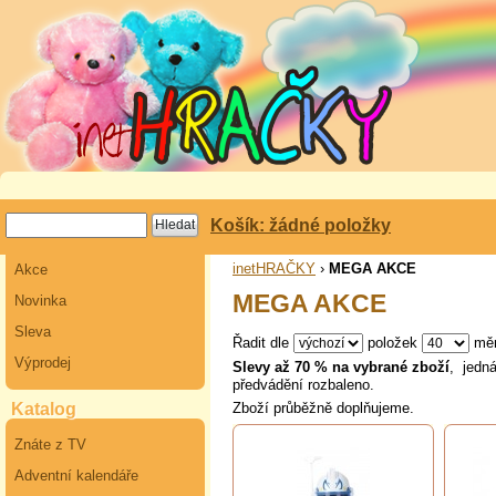
Košík: žádné položky
inetHRAČKY
›
MEGA AKCE
Akce
MEGA AKCE
Novinka
Sleva
Řadit dle
položek
mě
Výprodej
Slevy až 70 % na vybrané zboží
, jedn
předvádění rozbaleno.
Zboží průběžně doplňujeme.
Katalog
Znáte z TV
Adventní kalendáře