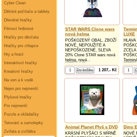
Cyber Clean
Dětské počítače a tablety
Dřevěné hračky
Filmoví hrdinové
STAR WARS Clone wars
Termin
nová helma
LUXE
Hračky pro děvčata
POŠKOZENÝ OBAL, ZBOŽÍ
HLAVA
NOVÉ, NEPOUŽITÉ A
POŠKO
Hračky pro chlapce
NEPOŠKOZENÉ, SLEVA
ZCELA
Hry a hraní
20% Clone STAR wars nová
POŠKO
helma, nová...
Terminát
Skladem: > 10
Skladem:
Interaktivní hračky
1 207,- Kč
Kreativní hračky
Na ven a k vodě
Nejen pro nejmenší
Plyšové hračky
Pro nejmenší
Puzzle a skládačky
Tetování a samolepky
Animal Planet Plyš s DVD
Dino 
Zvířata a zvířátka
KRÁSNÍ PLYŠÁCI S MÍRNĚ
NOVÉ 