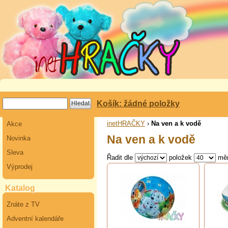
Košík: žádné položky
inetHRAČKY
›
Na ven a k vodě
Akce
Na ven a k vodě
Novinka
Sleva
Řadit dle
položek
mě
Výprodej
Katalog
Znáte z TV
Adventní kalendáře