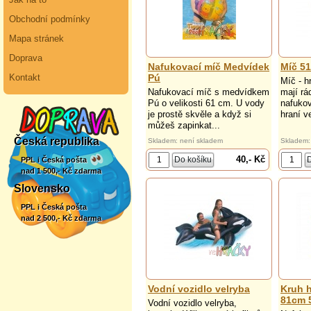
Obchodní podmínky
Mapa stránek
Doprava
Nafukovací míč Medvídek
Míč 51
Pú
Kontakt
Míč - h
Nafukovací míč s medvídkem
mají rá
Pú o velikosti 61 cm. U vody
nafukov
je prostě skvěle a když si
hraní ve
můžeš zapinkat...
Česká republika
Skladem: není skladem
Skladem:
40,- Kč
PPL i Česká pošta
nad 1 500,- Kč zdarma
Slovensko
PPL i Česká pošta
nad 2 500,- Kč zdarma
Vodní vozidlo velryba
Kruh h
81cm 
Vodní vozidlo velryba,