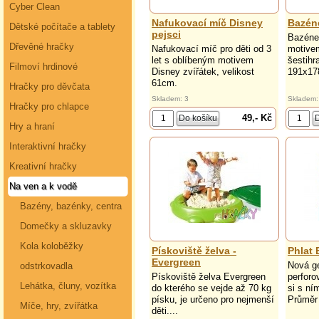
Cyber Clean
Nafukovací míč Disney
Bazéne
Dětské počítače a tablety
pejsci
Bazéne
Dřevěné hračky
Nafukovací míč pro děti od 3
motivem
let s oblíbeným motivem
šestihr
Filmoví hrdinové
Disney zvířátek, velikost
191x17
61cm.
Hračky pro děvčata
Skladem: 3
Skladem:
Hračky pro chlapce
49,- Kč
Hry a hraní
Interaktivní hračky
Kreativní hračky
Na ven a k vodě
Bazény, bazénky, centra
Domečky a skluzavky
Kola koloběžky
Pískoviště želva -
Phlat 
Evergreen
Nová ge
odstrkovadla
Pískoviště želva Evergreen
perfor
Lehátka, čluny, vozítka
do kterého se vejde až 70 kg
si s ní
písku, je určeno pro nejmenší
Průměr 
Míče, hry, zvířátka
děti....