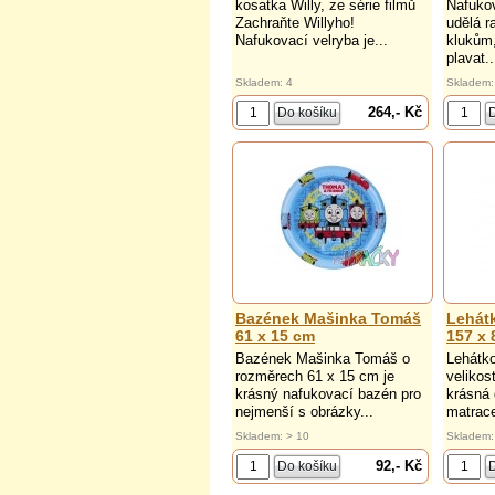
kosatka Willy, ze série filmů
Nafukov
Zachraňte Willyho!
udělá 
Nafukovací velryba je...
klukům,
plavat..
Skladem: 4
Skladem:
264,- Kč
Bazének Mašinka Tomáš
Lehát
61 x 15 cm
157 x 
Bazének Mašinka Tomáš o
Lehátk
rozměrech 61 x 15 cm je
velikos
krásný nafukovací bazén pro
krásná 
nejmenší s obrázky...
matrace
Skladem: > 10
Skladem:
92,- Kč