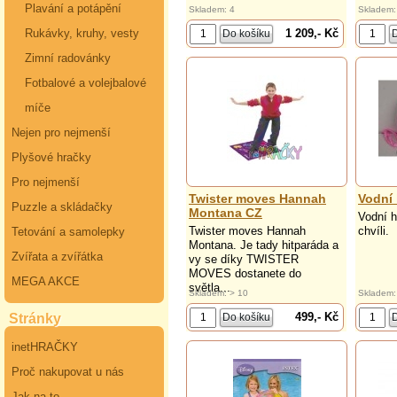
Plavání a potápění
Skladem: 4
Skladem:
1 209,- Kč
Rukávky, kruhy, vesty
Zimní radovánky
Fotbalové a volejbalové
míče
Nejen pro nejmenší
Plyšové hračky
Pro nejmenší
Twister moves Hannah
Vodní 
Puzzle a skládačky
Montana CZ
Vodní h
Twister moves Hannah
chvíli.
Tetování a samolepky
Montana. Je tady hitparáda a
Zvířata a zvířátka
vy se díky TWISTER
MOVES dostanete do
MEGA AKCE
světla...
Skladem: > 10
Skladem:
499,- Kč
Stránky
inetHRAČKY
Proč nakupovat u nás
Jak na to