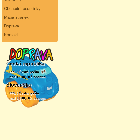
Obchodní podmínky
Mapa stránek
Doprava
Kontakt
Česká republika
PPL i Česká pošta
nad 1 500,- Kč zdarma
Slovensko
PPL i Česká pošta
nad 2 500,- Kč zdarma