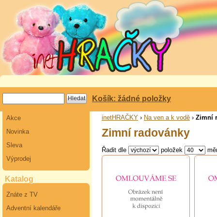
Košík: žádné položky
inetHRAČKY
›
Na ven a k vodě
›
Zimní 
Akce
Zimní radovánky
Novinka
Sleva
Řadit dle
položek
mě
Výprodej
Katalog
Znáte z TV
Adventní kalendáře