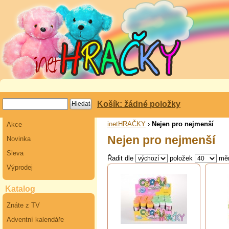
Košík: žádné položky
inetHRAČKY
›
Nejen pro nejmenší
Akce
Nejen pro nejmenší
Novinka
Sleva
Řadit dle
položek
mě
Výprodej
Katalog
Znáte z TV
Adventní kalendáře