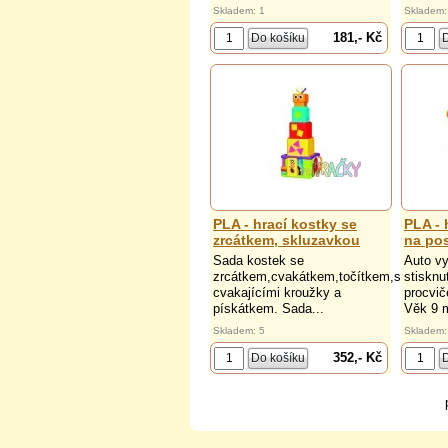
Skladem: 1
Skladem:
181,- Kč
PLA - hrací kostky se
PLA - 
zrcátkem, skluzavkou
na po
Sada kostek se
Auto vy
zrcátkem,cvakátkem,točítkem,skluzavk
stisknu
cvakajícími kroužky a
procvič
pískátkem. Sada...
Věk 9 
Skladem: 5
Skladem:
352,- Kč