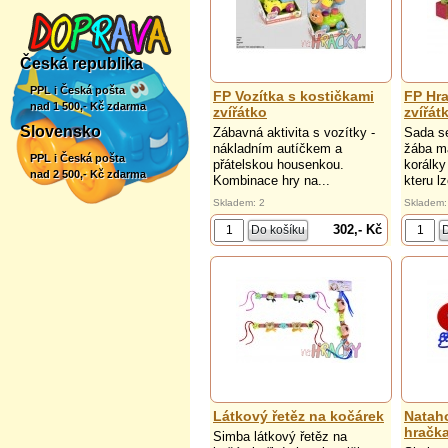
Česká republika
PPL i Česká pošta
FP Vozítka s kostičkami
FP Hra
nad 1 500,- Kč zdarma
zvířátko
zvířát
Slovensko
Zábavná aktivita s vozítky -
Sada se
nákladním autíčkem a
žába má
PPL i Česká pošta
přátelskou housenkou.
korálky
nad 2 500,- Kč zdarma
Kombinace hry na...
kteru lz
Skladem: 2
Skladem:
302,- Kč
Látkový řetěz na kočárek
Natah
hračk
Simba látkový řetěz na