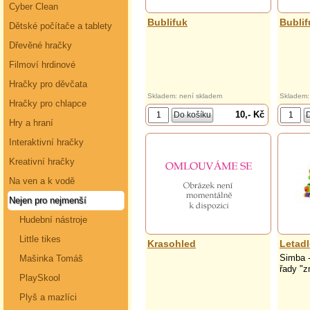
Cyber Clean
Bublifuk
Bubli
Dětské počítače a tablety
Dřevěné hračky
Filmoví hrdinové
Hračky pro děvčata
Skladem: není skladem
Skladem:
Hračky pro chlapce
10,- Kč
Hry a hraní
Interaktivní hračky
Kreativní hračky
Na ven a k vodě
Nejen pro nejmenší
Hudební nástroje
Little tikes
Krasohled
Letadl
Simba -
Mašinka Tomáš
řady "z
PlaySkool
Plyš a mazlíci