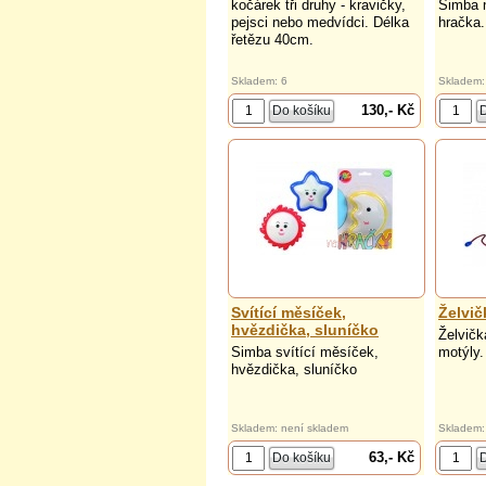
kočárek tři druhy - kravičky,
Simba 
pejsci nebo medvídci. Délka
hračka.
řetězu 40cm.
Skladem: 6
Skladem:
130,- Kč
Svítící měsíček,
Želvič
hvězdička, sluníčko
Želvičk
Simba svítící měsíček,
motýly.
hvězdička, sluníčko
Skladem: není skladem
Skladem:
63,- Kč