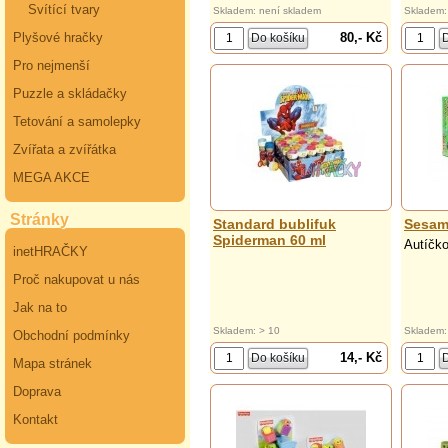
Svítící tvary
Skladem: není skladem
Skladem:
80,- Kč
Plyšové hračky
Pro nejmenší
Puzzle a skládačky
Tetování a samolepky
Zvířata a zvířátka
MEGA AKCE
Stránky
Standard bublifuk
Sesame
Spiderman 60 ml
Autíčko
inetHRAČKY
Proč nakupovat u nás
Jak na to
Skladem: > 10
Skladem:
Obchodní podmínky
14,- Kč
Mapa stránek
Doprava
Kontakt