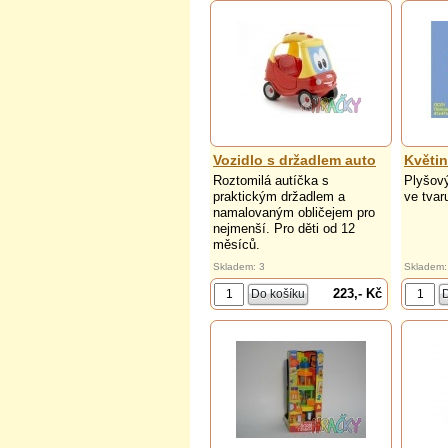
Vozidlo s držadlem auto
Květi
Roztomilá autíčka s
Plyšový
praktickým držadlem a
ve tvar
namalovaným obličejem pro
nejmenší. Pro děti od 12
měsíců.
Skladem: 3
Skladem:
223,- Kč