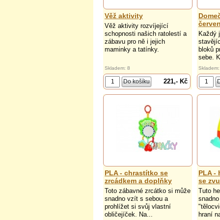
Věž aktivity
Domečk
červe
Věž aktivity rozvíjející
schopnosti našich ratolestí a
Každý j
zábavu pro ně i jejich
stavějí
maminky a tatínky.
bloků p
sebe. K
Skladem: 8
Skladem:
221,- Kč
PLA - chrastítko se
PLA - 
zrcádkem a doplňky
se zv
Toto zábavné zrcátko si může
Tuto he
snadno vzít s sebou a
snadno
prohlížet si svůj vlastní
"tělocv
obličejíček. Na...
hraní na