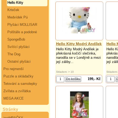
Hello Kitty
Krteček
Medvídek Pú
Plyšáci MOLLISAR
Polštáře a podobné
SpongeBob
Hello Kitty Modrý Andílek
Hello 
Svítící plyšáci
Hello Kitty Modrý Andílek je
Hello K
překrásná kočičí slečinka,
překrás
The Dog
narodila se v Londýně a mezi
narodil
Ostatní plyšáci
její záliby...
její záli
Pro nejmenší
Skladem: > 10
Skladem:
Puzzle a skládačky
199,- Kč
Tetování a samolepky
Zvířata a zvířátka
MEGA AKCE
Stránky
inetHRAČKY