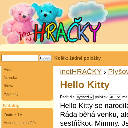
Košík: žádné položky
Akce
inetHRAČKY
›
Plyšo
Novinka
Hello Kitty
Sleva
Výprodej
Řadit dle
položek
mě
Hello Kitty se narodi
Katalog
Ráda běhá venku, ale 
Znáte z TV
sestřičkou Mimmy. Js
Adventní kalendáře