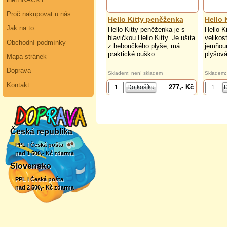
Proč nakupovat u nás
Hello Kitty peněženka
Hello 
Jak na to
Hello Kitty peněženka je s
Hello K
hlavičkou Hello Kitty. Je ušita
velikos
Obchodní podmínky
z heboučkého plyše, má
jemňou
praktické ouško...
plyšová
Mapa stránek
Doprava
Skladem: není skladem
Skladem:
Kontakt
277,- Kč
Česká republika
PPL i Česká pošta
nad 1 500,- Kč zdarma
Slovensko
PPL i Česká pošta
nad 2 500,- Kč zdarma