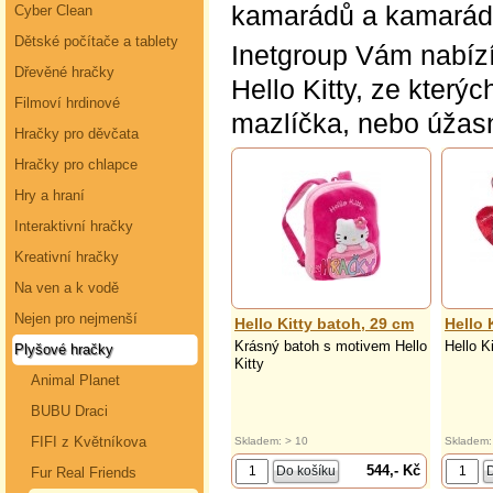
kamarádů a kamarád
Cyber Clean
Dětské počítače a tablety
Inetgroup Vám nabízí
Dřevěné hračky
Hello Kitty, ze který
Filmoví hrdinové
mazlíčka, nebo úžas
Hračky pro děvčata
Hračky pro chlapce
Hry a hraní
Interaktivní hračky
Kreativní hračky
Na ven a k vodě
Nejen pro nejmenší
Hello Kitty batoh, 29 cm
Hello 
Krásný batoh s motivem Hello
Hello K
Plyšové hračky
Kitty
Animal Planet
BUBU Draci
FIFI z Květníkova
Skladem: > 10
Skladem:
544,- Kč
Fur Real Friends