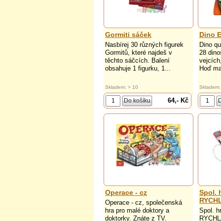
Gormiti sáček
Dino 
Nasbírej 30 různých figurek
Dino qu
Gormitů, které najdeš v
28 din
těchto sáčcích. Balení
vejcích
obsahuje 1 figurku, 1...
Hoď ma
Skladem: > 10
Skladem:
64,- Kč
Operace - cz
Spol.
RYCH
Operace - cz, společenská
hra pro malé doktory a
Spol. 
doktorky. Znáte z TV.
RYCHL