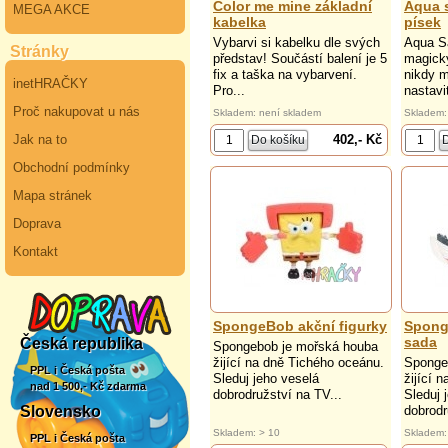
Color me mine základní
Aqua 
MEGA AKCE
kabelka
písek
Vybarvi si kabelku dle svých
Aqua S
Stránky
představ! Součástí balení je 5
magický
fix a taška na vybarvení.
nikdy m
inetHRAČKY
Pro...
nastavi
Proč nakupovat u nás
Skladem: není skladem
Skladem:
402,- Kč
Jak na to
Obchodní podmínky
Mapa stránek
Doprava
Kontakt
SpongeBob akční figurky
Spong
sada
Česká republika
Spongebob je mořská houba
žijící na dně Tichého oceánu.
Sponge
PPL i Česká pošta
Sleduj jeho veselá
žijící 
nad 1 500,- Kč zdarma
dobrodružství na TV...
Sleduj 
dobrodr
Slovensko
Skladem: > 10
Skladem:
PPL i Česká pošta