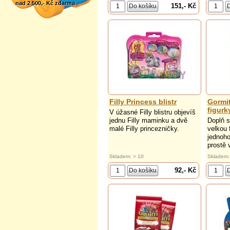
nad 2 500,- Kč zdarma
151,- Kč
Filly Princess blistr
Gormi
figurk
V úžasné Filly blistru objevíš
jednu Filly maminku a dvě
Doplň s
malé Filly princezničky.
velkou 
jednoho
prostě 
Skladem: > 10
Skladem:
92,- Kč