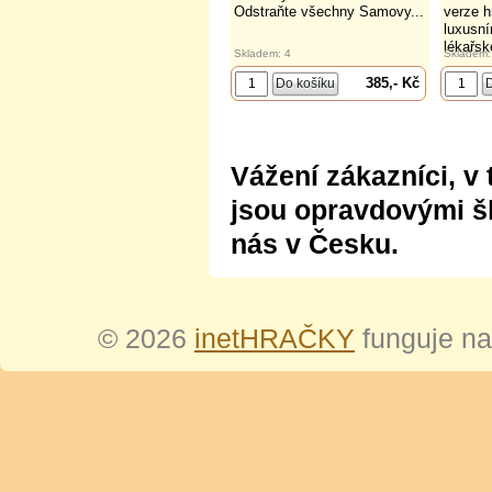
Odstraňte všechny Samovy...
verze h
luxusní
lékařsk
Skladem: 4
Skladem:
385,- Kč
Vážení zákazníci, v 
jsou opravdovými šl
nás v Česku.
© 2026
inetHRAČKY
funguje n