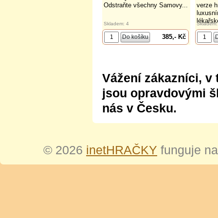
Odstraňte všechny Samovy...
verze h
luxusní
lékařsk
Skladem: 4
Skladem:
385,- Kč
Vážení zákazníci, v 
jsou opravdovými šl
nás v Česku.
© 2026
inetHRAČKY
funguje n