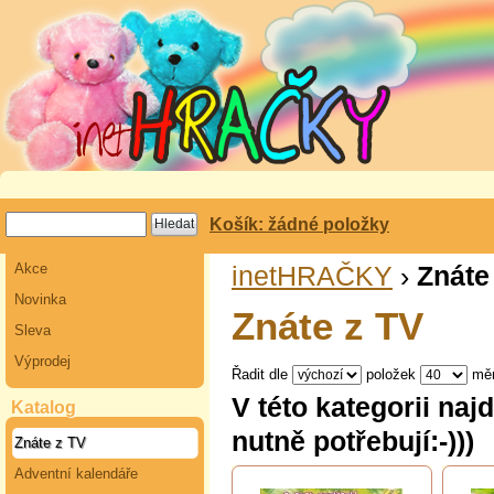
Košík: žádné položky
Akce
inetHRAČKY
›
Znáte
Novinka
Znáte z TV
Sleva
Výprodej
Řadit dle
položek
mě
V této kategorii naj
Katalog
nutně potřebují:-)))
Znáte z TV
Adventní kalendáře