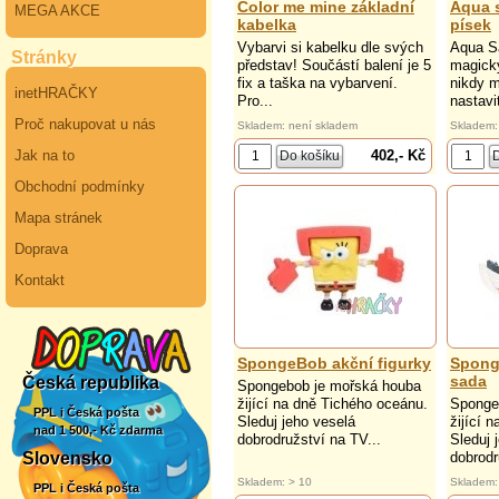
Color me mine základní
Aqua 
MEGA AKCE
kabelka
písek
Vybarvi si kabelku dle svých
Aqua S
Stránky
představ! Součástí balení je 5
magický
fix a taška na vybarvení.
nikdy m
inetHRAČKY
Pro...
nastavi
Proč nakupovat u nás
Skladem: není skladem
Skladem:
402,- Kč
Jak na to
Obchodní podmínky
Mapa stránek
Doprava
Kontakt
SpongeBob akční figurky
Spong
sada
Česká republika
Spongebob je mořská houba
žijící na dně Tichého oceánu.
Sponge
PPL i Česká pošta
Sleduj jeho veselá
žijící 
nad 1 500,- Kč zdarma
dobrodružství na TV...
Sleduj 
dobrodr
Slovensko
Skladem: > 10
Skladem:
PPL i Česká pošta