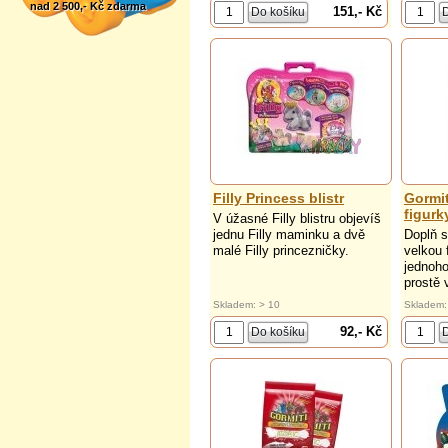
nad 2 500,- Kč zdarma
151,- Kč
Filly Princess blistr
Gormi
figurk
V úžasné Filly blistru objevíš
jednu Filly maminku a dvě
Doplň s
malé Filly princezničky.
velkou 
jednoho
prostě 
Skladem: > 10
Skladem:
92,- Kč