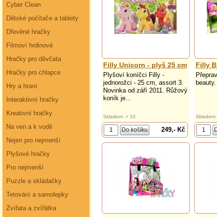
Cyber Clean
Dětské počítače a tablety
Dřevěné hračky
Filmoví hrdinové
Hračky pro děvčata
Filly Unicorn - plyš 25 cm
Filly 
Hračky pro chlapce
Plyšoví koníčci Filly -
Přeprav
jednorožci - 25 cm, assort 3.
beauty.
Hry a hraní
Novinka od září 2011. Růžový
koník je...
Interaktivní hračky
Kreativní hračky
Skladem: > 10
Skladem:
Na ven a k vodě
249,- Kč
Nejen pro nejmenší
Plyšové hračky
Pro nejmenší
Puzzle a skládačky
Tetování a samolepky
Zvířata a zvířátka