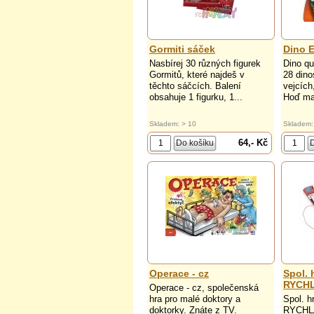
Gormiti sáček
Dino 
Nasbírej 30 různých figurek
Dino qu
Gormitů, které najdeš v
28 din
těchto sáčcích. Balení
vejcích
obsahuje 1 figurku, 1...
Hoď ma
Skladem: > 10
Skladem:
64,- Kč
Operace - cz
Spol.
RYCH
Operace - cz, společenská
hra pro malé doktory a
Spol. 
doktorky. Znáte z TV.
RYCHL