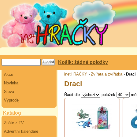
Košík: žádné položky
inetHRAČKY
›
Zvířata a zvířátka
›
Draci
Akce
Draci
Novinka
Sleva
Řadit dle
položek
mě
Výprodej
Katalog
Znáte z TV
Adventní kalendáře