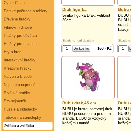
Cyber Clean
Drak figurka
Bubu 
Dětské počítače a tablety
Simba figurka Drak, velikost
BUBU je
Dřevěné hračky
30cm.
BUBU j
sranda
Filmoví hrdinové
každým
Hračky pro děvčata
Skladem: není skladem
Skladem:
Hračky pro chlapce
160,- Kč
Hry a hraní
Interaktivní hračky
Kreativní hračky
Na ven a k vodě
Nejen pro nejmenší
Plyšové hračky
Pro nejmenší
Bubu drak,45 cm
Bubu 
BUBU je hustej barevnej drak.
BUBU je
Puzzle a skládačky
BUBU je šoumen, a je s ním
BUBU j
Tetování a samolepky
sranda, BUBU to vždycky
sranda
každýmu nandá…...
každým
Zvířata a zvířátka