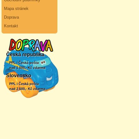
Mapa stránek
Doprava
Kontakt
Česká republika
PPL i Česká pošta
nad 1 500,- Kč zdarma
Slovensko
PPL i Česká pošta
nad 2 500,- Kč zdarma