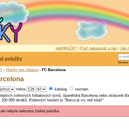
inetHRAČKY
|
Proč nakupovat u nás
|
Jak n
né položky
Nemáte
KY
›
Hračky pro chlapce
›
FC Barcelona
rcelona
měna
katalog
seznam
jlepších světových fotbalových týmů, španělská Barcelona nebo zkráceně B
 100 000 diváků. Klubovým heslem je "Barca je víc než klub!"
 ale nebyla nalezena žádná položka.