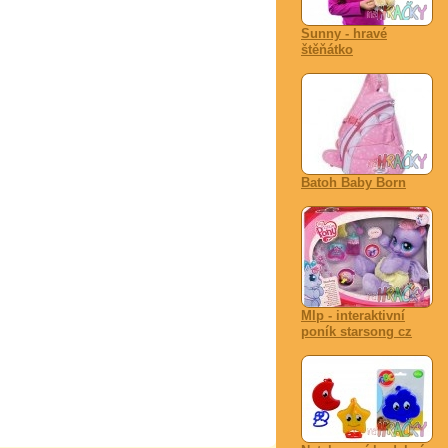
Sunny - hravé
štěňátko
Batoh Baby Born
Mlp - interaktivní
poník starsong cz