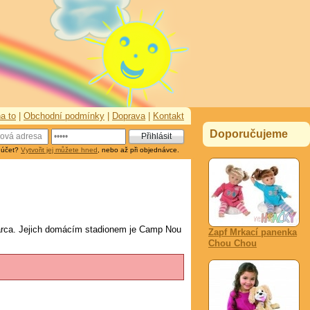
a to
|
Obchodní podmínky
|
Doprava
|
Kontakt
Doporučujeme
 účet?
Vytvořit jej můžete hned
, nebo až při objednávce.
arca. Jejich domácím stadionem je Camp Nou
Zapf Mrkací panenka
Chou Chou