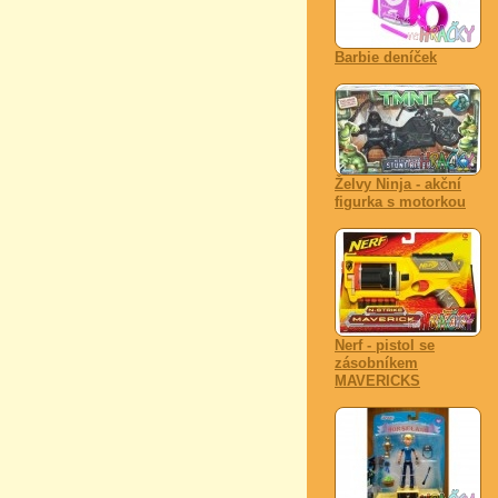
Barbie deníček
Želvy Ninja - akční
figurka s motorkou
Nerf - pistol se
zásobníkem
MAVERICKS