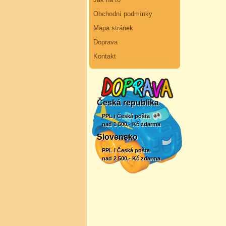
Obchodní podmínky
Mapa stránek
Doprava
Kontakt
Česká republika
PPL i Česká pošta
nad 1 500,- Kč zdarma
Slovensko
PPL i Česká pošta
nad 2 500,- Kč zdarma