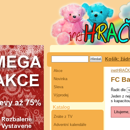
Košík: žád
inetHRAČ
Akce
FC Ba
Novinka
Sleva
Řadit dle
Výprodej
Jeden z ne
s kapacitou
Katalog
Litujeme,
Znáte z TV
Adventní kalendáře