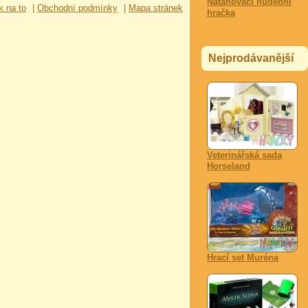
Natahovací hudební
k na to
|
Obchodní podmínky
|
Mapa stránek
hračka
Nejprodávanější
Veterinářská sada
Horseland
Hrací set Muréna