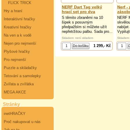
FLICK TRICK
NERF Dart Tag velký
Nerf - 
Hry a hraní
hrací set pro dva
zásob
S těmito zbraněmi na 10
NERF M
Interaktivní hračky
šipek s posuvným
skvělou
předpažbím si můžete užít
nabíjet 
Kreativní hračky
nepřetržitou palbu. Sada pro...
Vypilujt
Na ven a k vodě
Skladem: není skladem
Skladem:
Nejen pro nejmenší
1 299,- Kč
Plyšové hračky
Pro nejmenší
Puzzle a skládačky
Tetování a samolepky
Zvířata a zvířátka
MEGA AKCE
Stránky
inetHRAČKY
Proč nakupovat u nás
Jak na to