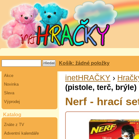
Košík: žádné položky
Akce
inetHRAČKY
›
Hračk
Novinka
(pistole, terč, brýle)
Sleva
Nerf - hrací set
Výprodej
Katalog
Znáte z TV
Adventní kalendáře