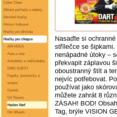
Cyber Clean
Dětské počítače a tablety
Dřevěné hračky
Filmoví hrdinové
Hračky pro děvčata
Nasaďte si ochranné 
Hračky pro chlapce
střílečce se šipkami.
AIR HOGS
nenápadné útoky – sc
Auta a sety
překvapit záplavou ši
Autodráhy a vláčkodráhy
DINO GUEST
oboustranný štít a te
Figurky, postavičky a
nejvíc potřebovat. P
ostatní
používat jako skórova
Gormiti
můžete zahrát 8 různ
GX Racers
ZÁSAH! BOD! Obsahuj
Hasbro Nerf
Tag, brýle VISION 
Hot Wheels