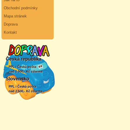
Obchodní podmínky
Mapa stránek
Doprava
Kontakt
Česká republika
PPL i Česká pošta
nad 1 500,- Kč zdarma
Slovensko
PPL i Česká pošta
nad 2 500,- Kč zdarma