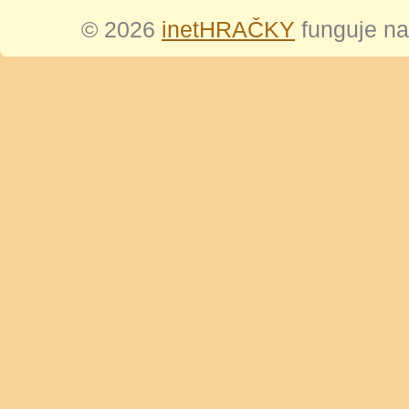
© 2026
inetHRAČKY
funguje n