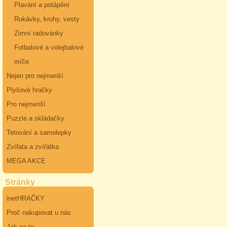
Plavání a potápění
Rukávky, kruhy, vesty
Zimní radovánky
Fotbalové a volejbalové
míče
Nejen pro nejmenší
Plyšové hračky
Pro nejmenší
Puzzle a skládačky
Tetování a samolepky
Zvířata a zvířátka
MEGA AKCE
Stránky
inetHRAČKY
Proč nakupovat u nás
Jak na to