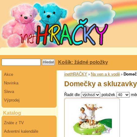
Košík: žádné položky
inetHRAČKY
›
Na ven a k vodě
›
Domečk
Akce
Domečky a skluzavky
Novinka
Sleva
Řadit dle
položek
mě
Výprodej
Katalog
Znáte z TV
Adventní kalendáře