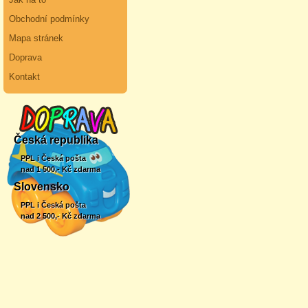
Obchodní podmínky
Mapa stránek
Doprava
Kontakt
Česká republika
PPL i Česká pošta
nad 1 500,- Kč zdarma
Slovensko
PPL i Česká pošta
nad 2 500,- Kč zdarma