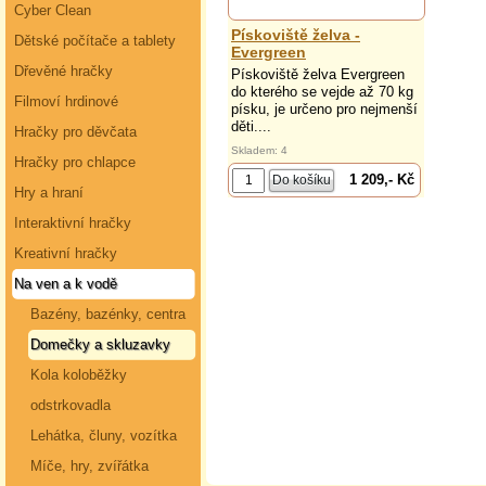
Cyber Clean
Pískoviště želva -
Dětské počítače a tablety
Evergreen
Dřevěné hračky
Pískoviště želva Evergreen
do kterého se vejde až 70 kg
Filmoví hrdinové
písku, je určeno pro nejmenší
děti....
Hračky pro děvčata
Skladem: 4
Hračky pro chlapce
1 209,- Kč
Hry a hraní
Interaktivní hračky
Kreativní hračky
Na ven a k vodě
Bazény, bazénky, centra
Domečky a skluzavky
Kola koloběžky
odstrkovadla
Lehátka, čluny, vozítka
Míče, hry, zvířátka