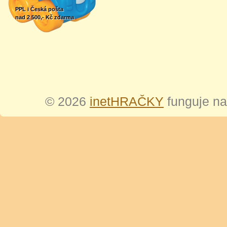
PPL i Česká pošta
nad 2 500,- Kč zdarma
© 2026
inetHRAČKY
funguje n