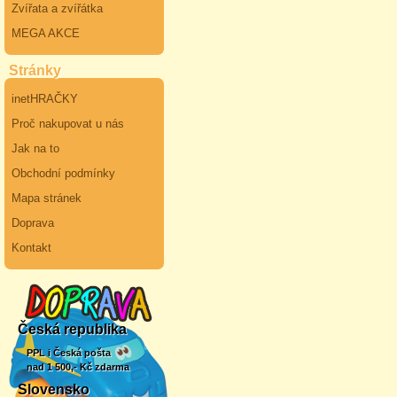
Zvířata a zvířátka
MEGA AKCE
Stránky
inetHRAČKY
Proč nakupovat u nás
Jak na to
Obchodní podmínky
Mapa stránek
Doprava
Kontakt
Česká republika
PPL i Česká pošta
nad 1 500,- Kč zdarma
Slovensko