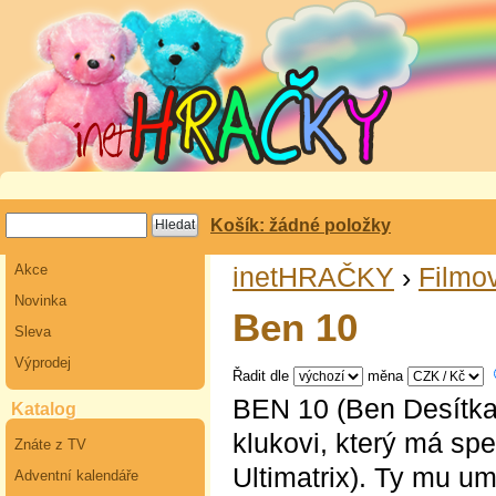
Košík: žádné položky
Akce
inetHRAČKY
›
Filmov
Novinka
Ben 10
Sleva
Výprodej
Řadit dle
měna
BEN 10 (Ben Desítka)
Katalog
klukovi, který má sp
Znáte z TV
Ultimatrix). Ty mu um
Adventní kalendáře