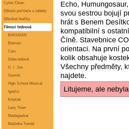
Echo, Humungosaur, 
Cyber Clean
Dětské počítače a tablety
svou sestrou bojují p
Dřevěné hračky
hrát s Benem Desítko
Filmoví hrdinové
kompatibilní s ostat
BAKUGAN
Číně. Stavebnice CO
Batman
orientaci. Na první p
Cars
kolik obsahuje kostek
Doba ledová
Všechny předměty, kt
G. I. Joe
najdete.
Gormiti
High School Musical
Litujeme, ale nebyl
Igráčci
Krteček
Lazy Town
Madagaskar
Mašinka Tomáš