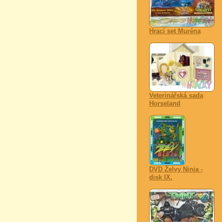
Hrací set Muréna
Veterinářská sada
Horseland
DVD Želvy Ninja -
disk IX.