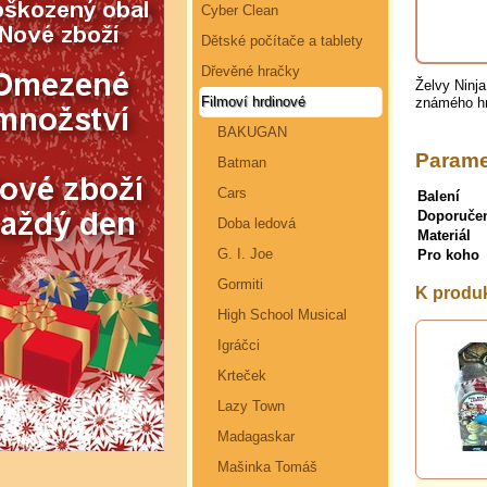
Cyber Clean
Dětské počítače a tablety
Dřevěné hračky
Želvy Ninj
Filmoví hrdinové
známého hr
BAKUGAN
Parame
Batman
Cars
Balení
Doporuče
Doba ledová
Materiál
G. I. Joe
Pro koho
Gormiti
K produk
High School Musical
Igráčci
Krteček
Lazy Town
Madagaskar
Mašinka Tomáš