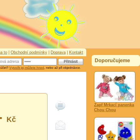
a to
|
Obchodní podmínky
|
Doprava
|
Kontakt
Doporučujeme
 účet?
Vytvořit jej můžete hned
, nebo až při objednávce.
Zapf Mrkací panenka
Chou Chou
-
Kč