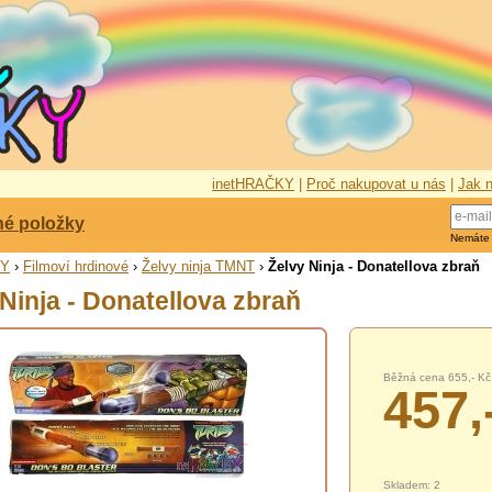
inetHRAČKY
|
Proč nakupovat u nás
|
Jak n
né položky
Nemáte
KY
›
Filmoví hrdinové
›
Želvy ninja TMNT
›
Želvy Ninja - Donatellova zbraň
Ninja - Donatellova zbraň
Běžná cena 655,- Kč
457,
Skladem: 2