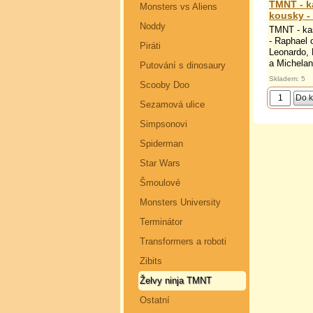
TMNT - k
Monsters vs Aliens
kousky -
Noddy
TMNT - ka
- Raphael 
Piráti
Leonardo, 
a Michelang
Putování s dinosaury
Skladem: 5
Scooby Doo
Sezamová ulice
Simpsonovi
Spiderman
Star Wars
Šmoulové
Monsters University
Terminátor
Transformers a roboti
Zibits
Želvy ninja TMNT
Ostatní