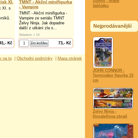
Sunny - hravé
isk XI.
TMNT - Akční minifigurka
štěňátko
- Vampire
 XI. s
TMNT - Akční minifigurka -
vníků.
Vampire ze seriálu TMNT
Želvy Ninja. Jak dopadne
Nejprodávanější
další z utkání zla s...
Skladem: > 10
41,- Kč
73,- Kč
k na to
|
Obchodní podmínky
|
Mapa stránek
JOHN CONNOR -
Terminátor figurka 15
cm
Želvy Ninja -
Donatellova zbraň