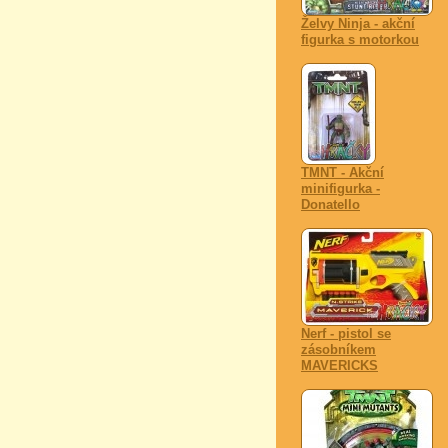
Želvy Ninja - akční
figurka s motorkou
TMNT - Akční
minifigurka -
Donatello
Nerf - pistol se
zásobníkem
MAVERICKS