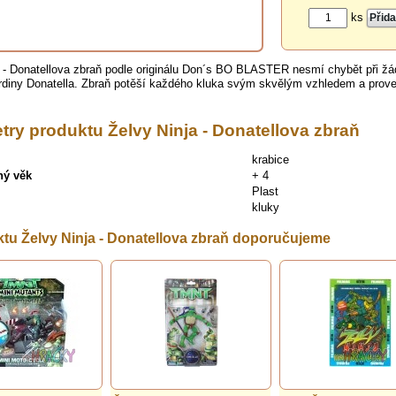
ks
a - Donatellova zbraň podle originálu Don´s BO BLASTER nesmí chybět při 
diny Donatella. Zbraň potěší každého kluka svým skvělým vzhledem a prov
try produktu Želvy Ninja - Donatellova zbraň
krabice
ný věk
+ 4
Plast
kluky
tu Želvy Ninja - Donatellova zbraň doporučujeme