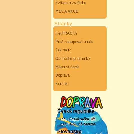
Zvířata a zvířátka
MEGA AKCE
Stránky
inetHRAČKY
Proč nakupovat u nás
Jak na to
Obchodní podmínky
Mapa stránek
Doprava
Kontakt
Česká republika
PPL i Česká pošta
nad 1 500,- Kč zdarma
Slovensko