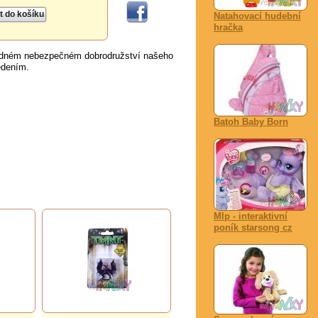
Natahovací hudební
hračka
žádném nebezpečném dobrodružství našeho
edením.
Batoh Baby Born
Mlp - interaktivní
poník starsong cz