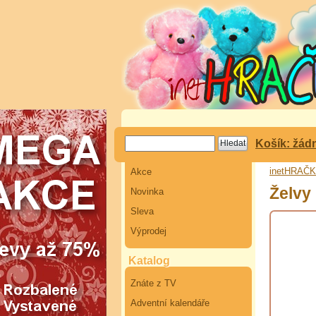
Košík: žád
inetHRAČ
Akce
Želvy 
Novinka
Sleva
Výprodej
Katalog
Znáte z TV
Adventní kalendáře