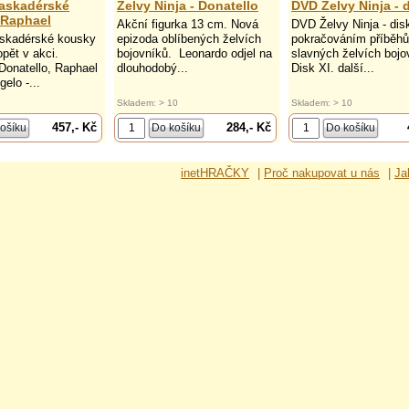
askadérské
Želvy Ninja - Donatello
DVD Želvy Ninja - d
 Raphael
Akční figurka 13 cm. Nová
DVD Želvy Ninja - disk
skadérské kousky
epizoda oblíbených želvích
pokračováním příběhů
opět v akci.
bojovníků. Leonardo odjel na
slavných želvích bojo
Donatello, Raphael
dlouhodobý...
Disk XI. další...
elo -...
Skladem: > 10
Skladem: > 10
457,- Kč
284,- Kč
inetHRAČKY
|
Proč nakupovat u nás
|
Ja