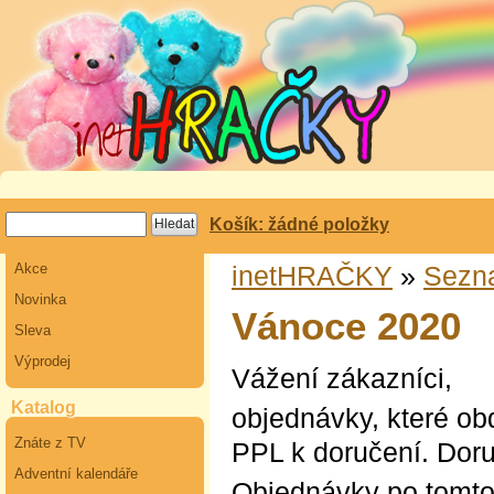
Košík: žádné položky
Akce
inetHRAČKY
»
Sezn
Novinka
Vánoce 2020
Sleva
Výprodej
Vážení zákazníci,
Katalog
objednávky, které ob
Znáte z TV
PPL k doručení. Doru
Adventní kalendáře
Objednávky po tomto