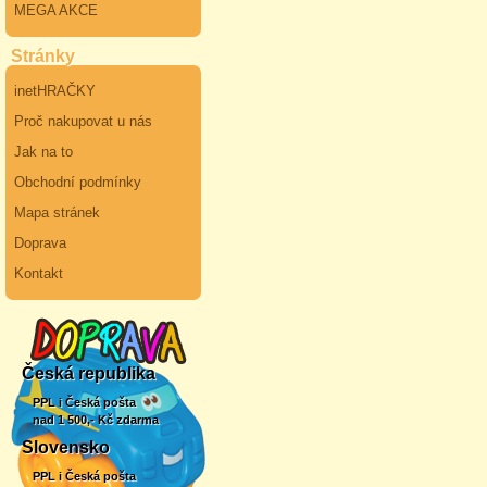
MEGA AKCE
Stránky
inetHRAČKY
Proč nakupovat u nás
Jak na to
Obchodní podmínky
Mapa stránek
Doprava
Kontakt
Česká republika
PPL i Česká pošta
nad 1 500,- Kč zdarma
Slovensko
PPL i Česká pošta