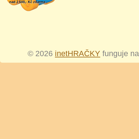
nad 2 500,- Kč zdarma
© 2026
inetHRAČKY
funguje n