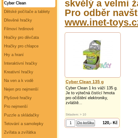
skvělý a velmi 
Cyber Clean
Pro odběr navšt
Dětské počítače a tablety
www.inet-toys.c
Dřevěné hračky
Filmoví hrdinové
Hračky pro děvčata
Hračky pro chlapce
Hry a hraní
Interaktivní hračky
Kreativní hračky
Na ven a k vodě
Cyber Clean 135 g
Cyber Clean 1 ks váží 135 g.
Nejen pro nejmenší
Je to výtečná čistící hmota
pro očištění elektroniky,
Plyšové hračky
zvláště...
Pro nejmenší
Skladem: > 10
Puzzle a skládačky
120,- Kč
Tetování a samolepky
Zvířata a zvířátka