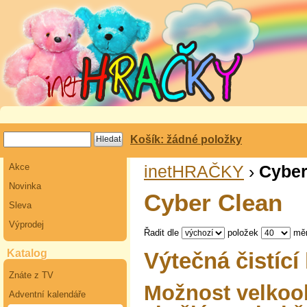
Košík: žádné položky
Akce
inetHRAČKY
›
Cyber
Novinka
Cyber Clean
Sleva
Výprodej
Řadit dle
položek
mě
Katalog
Výtečná čistíc
Znáte z TV
Možnost velkoo
Adventní kalendáře