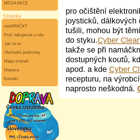
MEGA AKCE
pro očištění elektron
Stránky
joysticků, dálkových 
inetHRAČKY
tušili, mohou být těm
Proč nakupovat u nás
do styku.
Cyber Clea
Jak na to
takže se při namáčkn
Obchodní podmínky
dostupných koutů, kd
Mapa stránek
apod. a kde
Cyber C
Doprava
recepturu, na výrobc
Kontakt
naprosto neškodná.
Česká republika
PPL i Česká pošta
nad 1 500,- Kč zdarma
Slovensko
PPL i Česká pošta