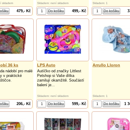
í skladem
Skladem: není skladem
Skladem: 1
479,- Kč
499,- Kč
3
obí 36 ks
LPS Auto
Arrullo Lloron
ada nádobí pro malé
Autíčko od značky Littlest
 v praktické
Petshop si Vaše dítka
štičce.
zamilují okamžitě. Součástí
balení je...
Skladem: není skladem
Skladem: 1
206,- Kč
599,- Kč
1 3