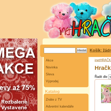
Košík: žád
inetHRAČ
Akce
Hračk
Novinka
Sleva
Řadit dle
Výprodej
Katalog
Znáte z TV
Adventní kalendáře