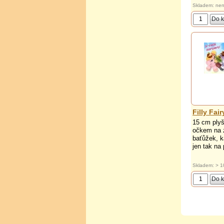
Skladem: nen
Filly Fai
15 cm plyšo
očkem na 
baťůžek, k
jen tak na 
Skladem: > 1