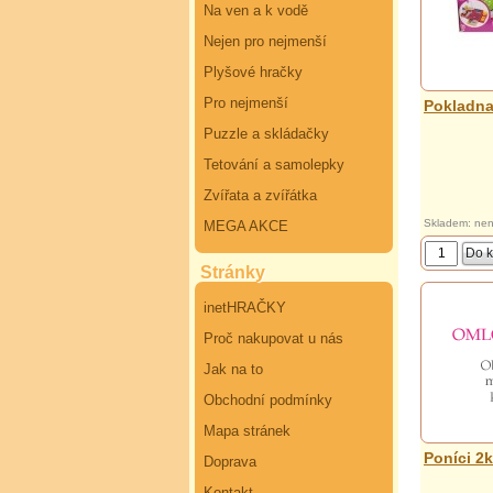
Na ven a k vodě
Nejen pro nejmenší
Plyšové hračky
Pro nejmenší
Pokladna
Puzzle a skládačky
Tetování a samolepky
Zvířata a zvířátka
Skladem: nen
MEGA AKCE
Stránky
inetHRAČKY
Proč nakupovat u nás
Jak na to
Obchodní podmínky
Mapa stránek
Poníci 2k
Doprava
Kontakt