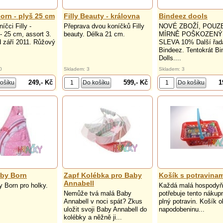
corn - plyš 25 cm
Filly Beauty - královna
Bindeez dools
íčci Filly -
Přeprava dvou koníčků Filly
NOVÉ ZBOŽÍ, POUZ
- 25 cm, assort 3.
beauty. Délka 21 cm.
MÍRNĚ POŠKOZENÝ
 září 2011. Růžový
SLEVA 10% Další řad
Bindeez. Tentokrát B
Dolls....
0
Skladem: 3
Skladem: 3
249,- Kč
599,- Kč
1
by Born
Zapf Kolébka pro Baby
Košík s potravinam
Annabell
 Born pro holky.
Každá malá hospody
Nemůže tvá malá Baby
potřebuje tento nákup
Annabell v noci spát? Zkus
plný potravin. Košík 
uložit svoji Baby Annabell do
napodobeninu...
kolébky a něžně ji...