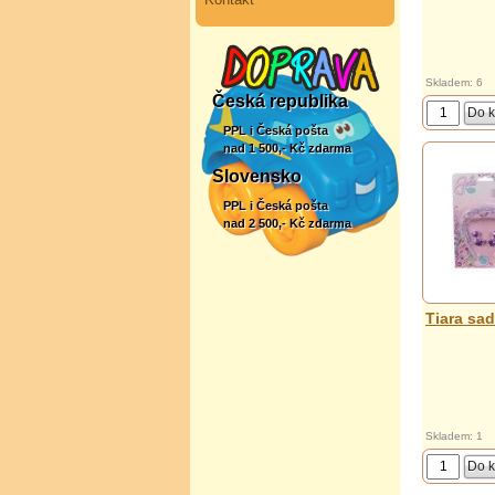
Skladem: 6
Česká republika
PPL i Česká pošta
nad 1 500,- Kč zdarma
Slovensko
PPL i Česká pošta
nad 2 500,- Kč zdarma
Tiara sa
Skladem: 1