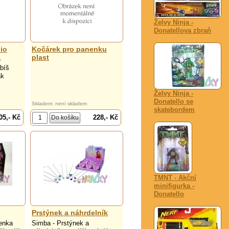
Želvy Ninja -
Donatellova zbraň
io
Kočárek pro panenku
plast
é
bíš
ak
Želvy Ninja -
Donatello se
Skladem: není skladem
skatebordem
05,- Kč
228,- Kč
TMNT - Akční
minifigurka -
Donatello
Prstýnek a náhrdelník
enka
Simba - Prstýnek a