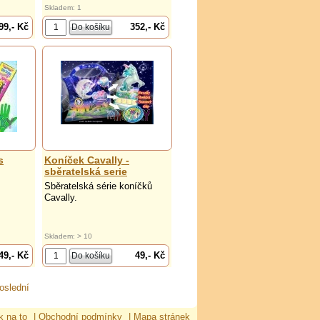
Skladem: 1
99,- Kč
352,- Kč
s
Koníček Cavally -
sběratelská serie
Sběratelská série koníčků
Cavally.
Skladem: > 10
49,- Kč
49,- Kč
oslední
k na to
|
Obchodní podmínky
|
Mapa stránek