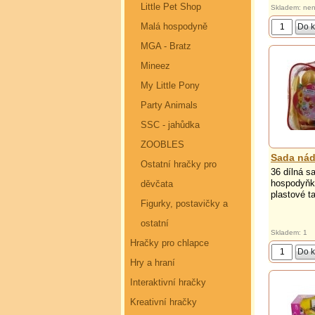
Little Pet Shop
Skladem: nen
Malá hospodyně
MGA - Bratz
Mineez
My Little Pony
Party Animals
SSC - jahůdka
ZOOBLES
Sada nád
Ostatní hračky pro
36 dílná s
hospodyňky
děvčata
plastové ta
Figurky, postavičky a
ostatní
Skladem: 1
Hračky pro chlapce
Hry a hraní
Interaktivní hračky
Kreativní hračky