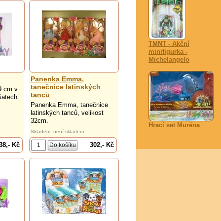
TMNT - Akční
minifigurka -
Michelangelo
Panenka Emma,
tanečnice latinských
9 cm v
tanců
šatech.
Panenka Emma, tanečnice
latinských tanců, velikost
32cm.
Hrací set Muréna
Skladem: není skladem
38,- Kč
302,- Kč