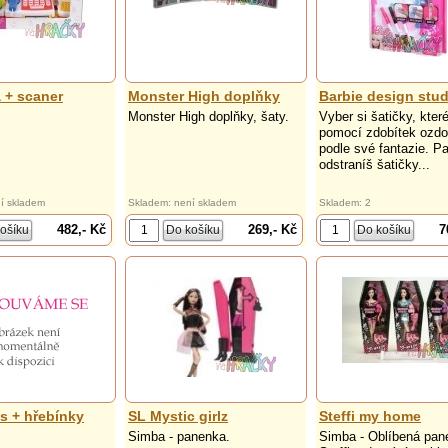
 + scaner
Monster High doplňky
Barbie design stud
Monster High doplňky, šaty.
Vyber si šatičky, kter
pomocí zdobítek ozdo
podle své fantazie. P
odstraníš šatičky...
í skladem
Skladem: není skladem
Skladem: 2
482,- Kč
269,- Kč
7
s + hřebínky
SL Mystic girlz
Steffi my home
Simba - panenka.
Simba - Oblíbená pan