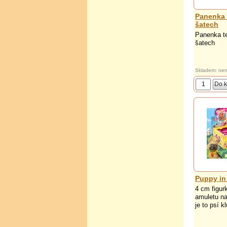
Panenka 
šatech
Panenka te
šatech
Skladem: nen
Puppy in
4 cm figur
amuletu na
je to psí k