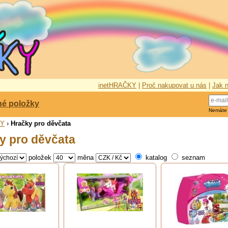
inetHRAČKY
|
Proč nakupovat u nás
|
Jak n
né položky
Nemáte
KY
›
Hračky pro děvčata
y pro děvčata
položek
měna
katalog
seznam