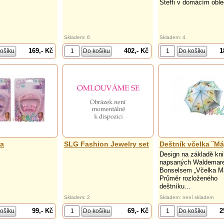
Steffi v domácím obleč
Skladem: 6
Skladem: 4
169,- Kč
402,- Kč
1
da
SLG Fashion Jewelry set
Deštník včelka ¨Má
Design na základě kni
napsaných Waldemar
Bonselsem „Včelka Má
Průměr rozloženého
deštníku...
Skladem: 2
Skladem: není skladem
99,- Kč
69,- Kč
2