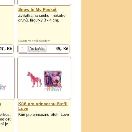
Snow In My Pocket
Zvířátka na sněhu - několik
s
druhů, firgurky 3 - 4 cm.
.
Skladem: není skladem
07,- Kč
49,- Kč
s
Kůň pro princeznu Steffi
Love
likosti
Kůň pro princeznu Steffi Love
ro děti
ní je