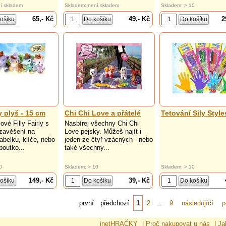
í skladem
Skladem: není skladem
Skladem: > 10
65,- Kč
49,- Kč
2
ry plyš - 15 cm
Chi Chi Love a přátelé
Tetování Sily Style
vé Filly Fairly s
Nasbírej všechny Chi Chi
zavěšení na
Love pejsky. Můžeš najít i
abelku, klíče, nebo
jeden ze čtyř vzácných - nebo
poutko...
také všechny...
0
Skladem: > 10
Skladem: > 10
149,- Kč
39,- Kč
první
předchozí
1
2
...
9
následující
p
inetHRAČKY
|
Proč nakupovat u nás
|
Ja