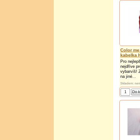
Color me
kabelka H
Pro nejlep
nejdříve p
vybarvíš! Z
na jiné...
Skladem: nen