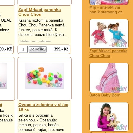
Mlp - interaktivní
Zapf Mrkací panenka
poník starsong cz
Chou Chou
E
 OBAL,
Krásná roztomilá panenka
a
Chou Chou.Panenka nemá
indeez
funkce, pouze mrká. K
dispozici pouze blondýnka....
Skladem: není skladem
99,- Kč
399,- Kč
Zapf Mrkací panenka
Chou Chou
Batoh Baby Born
i
Ovoce a zelenina v síťce
16 ks
ňka
ní košík
Síťka s s ovocem a
obsahuje
zeleninou. - Obsahuje:
meloun, paprika, banán,
pomeranč, rajče, hroznové