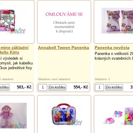
 mine základní
Annabell Tween Panenka
Panenka nevěsta
ello Kitty
Panenka o velikosti 2
ší výsledek si
krásných svatebních 
romysli, jak kabelku
kus jednotlivé fixy
í skladem
Skladem: není skladem
Skladem: 1
503,- Kč
554,- Kč
3