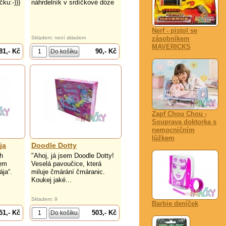
ku:-)))
náhrdelník v srdíčkové dóze
Nerf - pistol se
Skladem: není skladem
zásobníkem
MAVERICKS
81,- Kč
90,- Kč
Zapf Chou Chou -
Souprava doktorka s
nemocničním
lůžkem
ja
Doodle Dotty
h
"Ahoj, já jsem Doodle Dotty!
em
Veselá pavoučice, která
ja“.
miluje čmárání čmáranic.
Koukej jaké...
Skladem: 9
Barbie deníček
51,- Kč
503,- Kč