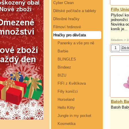
Cyber Clean
Filly Uni
Dětské počítače a tablety
Plyšoví kon
Dřevěné hračky
jednorožci 
Novinka od
Filmoví hrdinové
koník je...
Hračky pro děvčata
Skladem: > 1
Panenky a vše pro ně
Barbie
BLINGLES
Bindeez
BIZU
FIFI z Květíkova
Filly koníčci
Horseland
Batoh Ba
Batoh Baby
Hello Kitty
Jungle in my pocket
Kosmetika