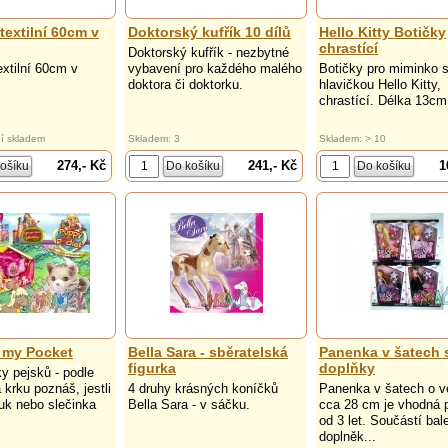
textilní 60cm v
Doktorský kufřík 10 dílů
Hello Kitty Botičky
chrastící
Doktorský kufřík - nezbytné
xtilní 60cm v
vybavení pro každého malého
Botičky pro miminko 
doktora či doktorku.
hlavičkou Hello Kitty,
chrastící. Délka 13cm
í skladem
Skladem: 3
Skladem: > 10
274,- Kč
241,- Kč
1
 my Pocket
Bella Sara - sběratelská
Panenka v šatech 
figurka
doplňky
ky pejsků - podle
 krku poznáš, jestli
4 druhy krásných koníčků
Panenka v šatech o ve
luk nebo slečinka
Bella Sara - v sáčku.
cca 28 cm je vhodná p
od 3 let. Součástí bale
doplněk...