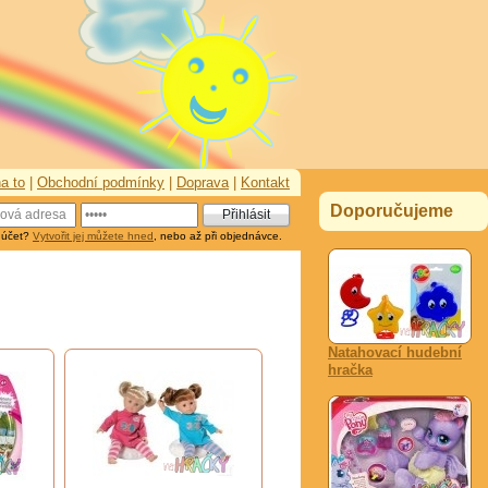
a to
|
Obchodní podmínky
|
Doprava
|
Kontakt
Doporučujeme
 účet?
Vytvořit jej můžete hned
, nebo až při objednávce.
Natahovací hudební
hračka