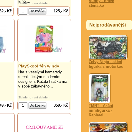
Sunny - hravé
víno,...
Skladem: není skladem
štěňátko
32,- Kč
125,- Kč
Nejprodávanější
Želvy Ninja - akční
PlaySkool fén windy
figurka s motorkou
Hra s veselými kamarády
s realistickým moderním
designem. Každá hračka má
v sobě zábavného...
Skladem: není skladem
49,- Kč
359,- Kč
TMNT - Akční
minifigurka -
Raphael