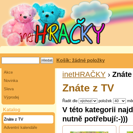
Košík: žádné položky
Akce
inetHRAČKY
›
Znáte
Novinka
Znáte z TV
Sleva
Výprodej
Řadit dle
položek
mě
V této kategorii naj
Katalog
nutně potřebují:-)))
Znáte z TV
Adventní kalendáře