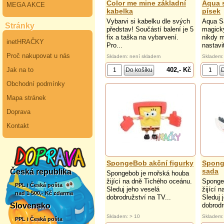
Color me mine základní
Aqua 
MEGA AKCE
kabelka
písek
Vybarvi si kabelku dle svých
Aqua S
Stránky
představ! Součástí balení je 5
magický
fix a taška na vybarvení.
nikdy m
inetHRAČKY
Pro...
nastavi
Proč nakupovat u nás
Skladem: není skladem
Skladem:
402,- Kč
Jak na to
Obchodní podmínky
Mapa stránek
Doprava
Kontakt
SpongeBob akční figurky
Spong
sada
Česká republika
Spongebob je mořská houba
žijící na dně Tichého oceánu.
Sponge
PPL i Česká pošta
Sleduj jeho veselá
žijící 
nad 1 500,- Kč zdarma
dobrodružství na TV...
Sleduj 
dobrodr
Slovensko
Skladem: > 10
Skladem:
PPL i Česká pošta