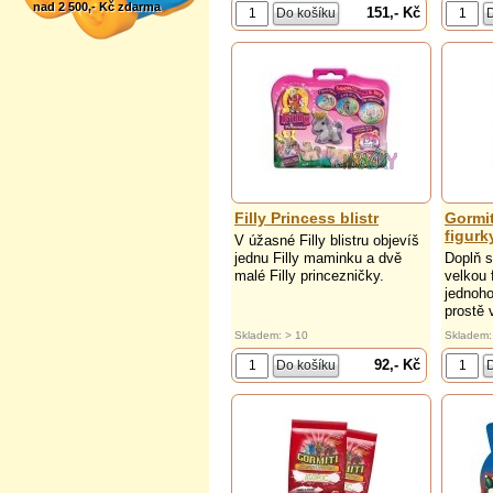
nad 2 500,- Kč zdarma
151,- Kč
Filly Princess blistr
Gormi
figurk
V úžasné Filly blistru objevíš
jednu Filly maminku a dvě
Doplň s
malé Filly princezničky.
velkou 
jednoho
prostě 
Skladem: > 10
Skladem:
92,- Kč