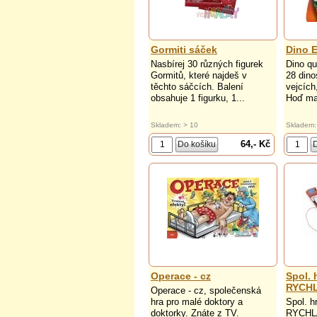
Gormiti sáček
Dino 
Nasbírej 30 různých figurek
Dino qu
Gormitů, které najdeš v
28 din
těchto sáčcích. Balení
vejcích
obsahuje 1 figurku, 1...
Hoď ma
Skladem: > 10
Skladem:
64,- Kč
Operace - cz
Spol.
RYCH
Operace - cz, společenská
hra pro malé doktory a
Spol. 
doktorky. Znáte z TV.
RYCHL