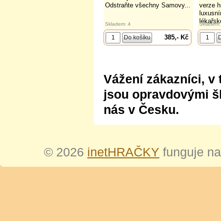
Odstraňte všechny Samovy...
verze h
luxusní
lékařsk
Skladem: 4
Skladem:
385,- Kč
Vážení zákazníci, v 
jsou opravdovými šl
nás v Česku.
© 2026
inetHRAČKY
funguje n