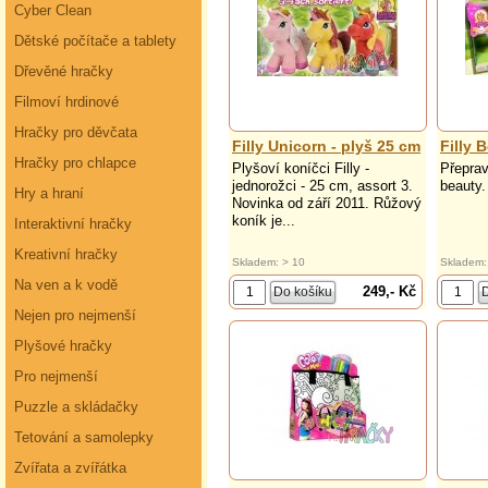
Cyber Clean
Dětské počítače a tablety
Dřevěné hračky
Filmoví hrdinové
Hračky pro děvčata
Filly Unicorn - plyš 25 cm
Filly 
Hračky pro chlapce
Plyšoví koníčci Filly -
Přeprav
jednorožci - 25 cm, assort 3.
beauty.
Hry a hraní
Novinka od září 2011. Růžový
koník je...
Interaktivní hračky
Kreativní hračky
Skladem: > 10
Skladem:
Na ven a k vodě
249,- Kč
Nejen pro nejmenší
Plyšové hračky
Pro nejmenší
Puzzle a skládačky
Tetování a samolepky
Zvířata a zvířátka