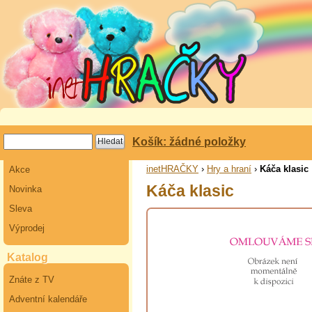
Košík: žádné položky
inetHRAČKY
›
Hry a hraní
›
Káča klasic
Akce
Káča klasic
Novinka
Sleva
Výprodej
Katalog
Znáte z TV
Adventní kalendáře