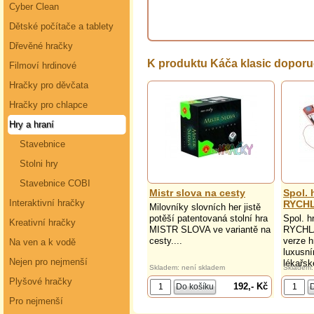
Cyber Clean
Dětské počítače a tablety
Dřevěné hračky
K produktu Káča klasic dopor
Filmoví hrdinové
Hračky pro děvčata
Hračky pro chlapce
Hry a hraní
Stavebnice
Stolni hry
Stavebnice COBI
Mistr slova na cesty
Spol.
Interaktivní hračky
RYCH
Milovníky slovních her jistě
potěší patentovaná stolní hra
Spol. 
Kreativní hračky
MISTR SLOVA ve variantě na
RYCHL
cesty....
verze h
Na ven a k vodě
luxusní
Nejen pro nejmenší
lékařsk
Skladem: není skladem
Skladem:
Plyšové hračky
192,- Kč
Pro nejmenší