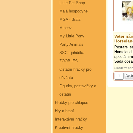
Little Pet Shop
Malá hospodyně
MGA - Bratz
Mineez
Veteriná
My Little Pony
Horselan
Party Animals
Postarej s
Horselandu
SSC - jahůdka
speciálním
ZOOBLES
Sada obsah
Skladem: nen
Ostatní hračky pro
děvčata
Figurky, postavičky a
ostatní
Hračky pro chlapce
Hry a hraní
Interaktivní hračky
Kreativní hračky