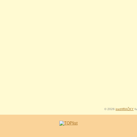
© 2026
inetHRAČKY
fu