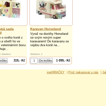
řská sada
Karavan Horseland
d
Vyraž na dostihy Horseland
e o svého koně z
se svým novým super
 a ošetři ho ve
karavanem! Do karavanu se
 veterinárním boxu.
vejdou dva koně na...
uje...
í skladem
Skladem: 1
319,- Kč
1 099,- Kč
inetHRAČKY
|
Proč nakupovat u nás
|
Ja