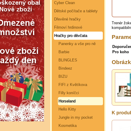
Cyber Clean
Dětské počítače a tablety
Dřevěné hračky
Trenér žoke
Filmoví hrdinové
kompatibiln
Hračky pro děvčata
Parame
Panenky a vše pro ně
Doporuče
Barbie
Pro koho
BLINGLES
Obrázk
Bindeez
BIZU
FIFI z Květíkova
Filly koníčci
Horseland
Hello Kitty
K produk
Jungle in my pocket
Kosmetika