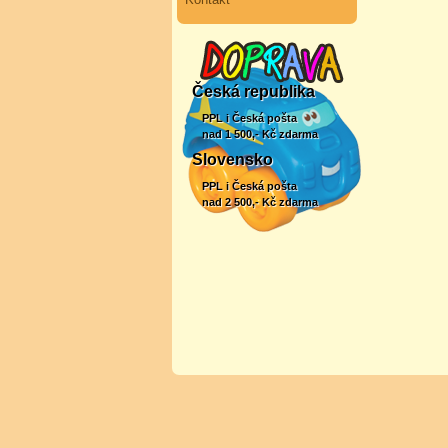
Česká republika
PPL i Česká pošta
nad 1 500,- Kč zdarma
Slovensko
PPL i Česká pošta
nad 2 500,- Kč zdarma