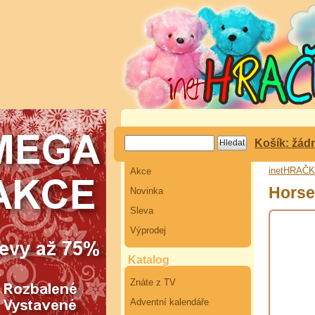
Košík: žád
inetHRAČ
Akce
Horse
Novinka
Sleva
Výprodej
Katalog
Znáte z TV
Adventní kalendáře