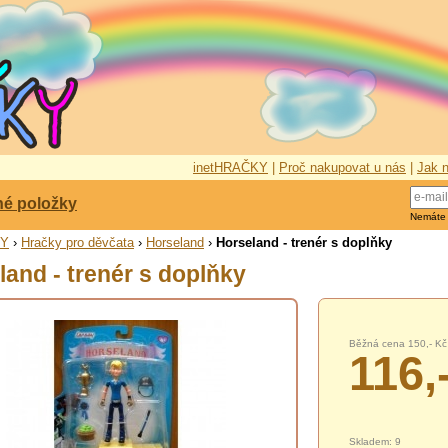
inetHRAČKY
|
Proč nakupovat u nás
|
Jak n
né položky
Nemáte
KY
›
Hračky pro děvčata
›
Horseland
›
Horseland - trenér s doplňky
land - trenér s doplňky
Běžná cena 150,- Kč
116,
Skladem: 9