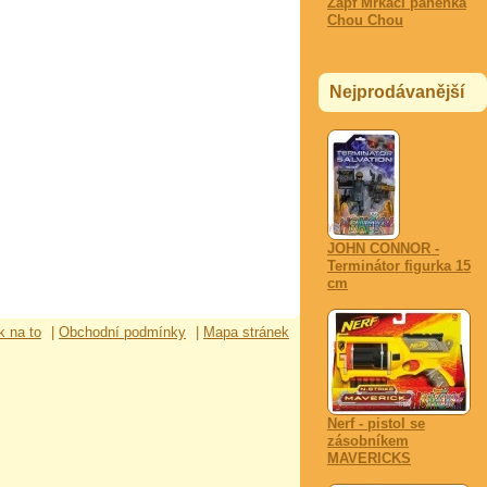
Zapf Mrkací panenka
Chou Chou
Nejprodávanější
JOHN CONNOR -
Terminátor figurka 15
cm
k na to
|
Obchodní podmínky
|
Mapa stránek
Nerf - pistol se
zásobníkem
MAVERICKS