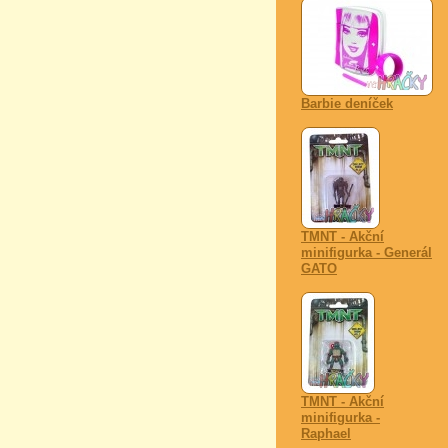
Barbie deníček
TMNT - Akční
minifigurka - Generál
GATO
TMNT - Akční
minifigurka -
Raphael