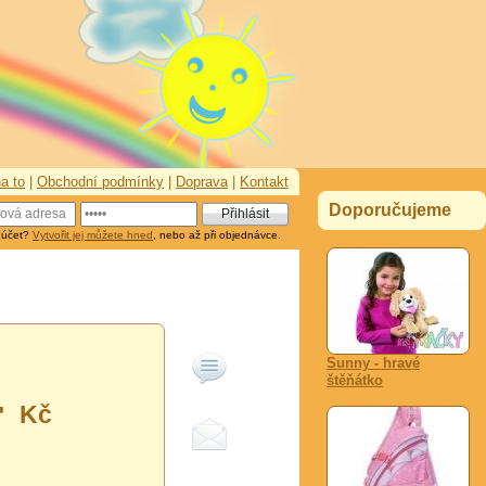
a to
|
Obchodní podmínky
|
Doprava
|
Kontakt
Doporučujeme
 účet?
Vytvořit jej můžete hned
, nebo až při objednávce.
Sunny - hravé
štěňátko
-
Kč