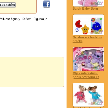
Batoh Baby Born
elikost figurky 10,5cm. Figurka je
Natahovací hudební
hračka
Mlp - interaktivní
poník starsong cz