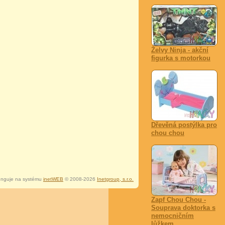
Želvy Ninja - akční
figurka s motorkou
Dřevěná postýlka pro
chou chou
nguje na systému
inetWEB
© 2008-2026
Inetgroup, s.r.o.
Zapf Chou Chou -
Souprava doktorka s
nemocničním
lůžkem