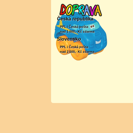
Česká republika
PPL i Česká pošta
nad 1 500,- Kč zdarma
Slovensko
PPL i Česká pošta
nad 2 500,- Kč zdarma