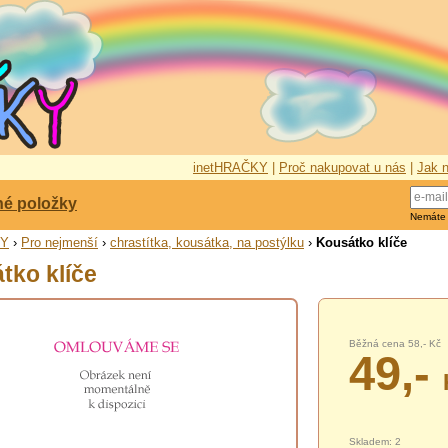
inetHRAČKY
|
Proč nakupovat u nás
|
Jak n
né položky
Nemáte
KY
›
Pro nejmenší
›
chrastítka, kousátka, na postýlku
›
Kousátko klíče
tko klíče
Běžná cena 58,- Kč
49,-
Skladem: 2