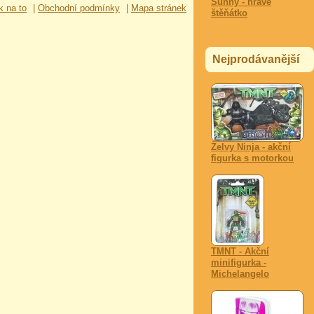
Sunny - hravé
k na to
|
Obchodní podmínky
|
Mapa stránek
štěňátko
Nejprodávanější
Želvy Ninja - akční
figurka s motorkou
TMNT - Akční
minifigurka -
Michelangelo