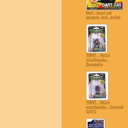
Nerf - hrací set
(pistole, terč, brýle)
TMNT - Akční
minifigurka -
Donatello
TMNT - Akční
minifigurka - Generál
GATO