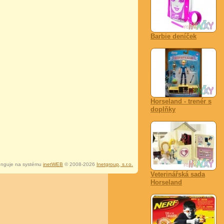
Barbie deníček
Horseland - trenér s
doplňky
nguje na systému
inetWEB
© 2008-2026
Inetgroup, s.r.o.
Veterinářská sada
Horseland