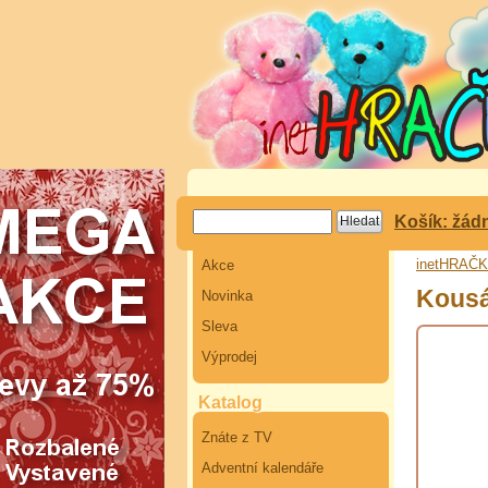
Košík: žád
inetHRAČ
Akce
Kousá
Novinka
Sleva
Výprodej
Katalog
Znáte z TV
Adventní kalendáře