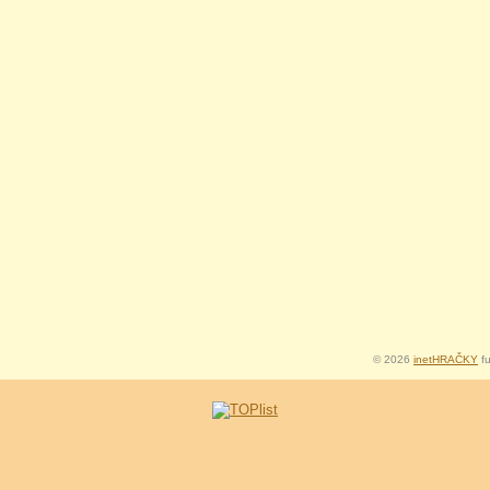
© 2026
inetHRAČKY
fu