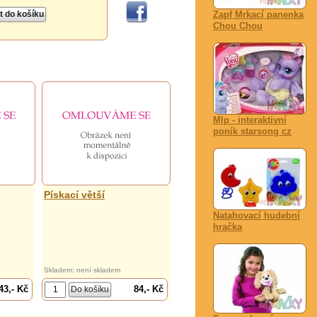
Zapf Mrkací panenka
Chou Chou
Mlp - interaktivní
poník starsong cz
Pískací větší
Natahovací hudební
hračka
Skladem: není skladem
43,- Kč
84,- Kč