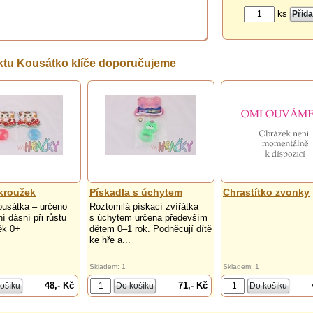
ks
ktu Kousátko klíče doporučujeme
 kroužek
Pískadla s úchytem
Chrastítko zvonky
ousátka – určeno
Roztomilá pískací zvířátka
í dásní při růstu
s úchytem určena především
ěk 0+
dětem 0–1 rok. Podněcují dítě
ke hře a...
Skladem: 1
Skladem: 1
48,- Kč
71,- Kč