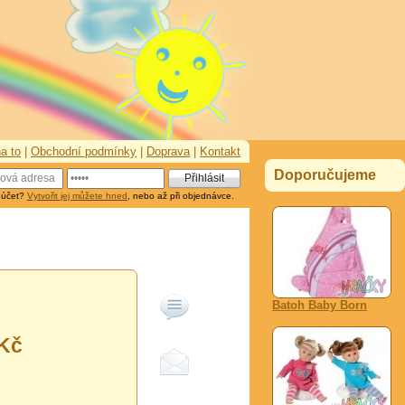
a to
|
Obchodní podmínky
|
Doprava
|
Kontakt
Doporučujeme
 účet?
Vytvořit jej můžete hned
, nebo až při objednávce.
Batoh Baby Born
Kč