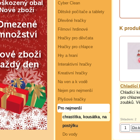
Cyber Clean
Dětské počítače a tablety
Dřevěné hračky
K produ
Filmoví hrdinové
Hračky pro děvčata
Hračky pro chlapce
Hry a hraní
Interaktivní hračky
Kreativní hračky
Na ven a k vodě
Chladící
Nejen pro nejmenší
Chladící k
pro chlazen
Plyšové hračky
zoubků. V
Pro nejmenší
chrastítka, kousátka, na
Skladem: 2
postýlku
Do vody