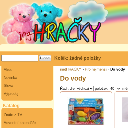
Košík: žádné položky
inetHRAČKY
›
Pro nejmenší
›
Do vody
Akce
Do vody
Novinka
Sleva
Řadit dle
položek
mě
Výprodej
Katalog
Znáte z TV
Adventní kalendáře