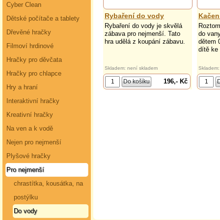
Cyber Clean
Rybaření do vody
Kačen
Dětské počítače a tablety
Rybaření do vody je skvělá
Roztom
Dřevěné hračky
zábava pro nejmenší. Tato
do vany
hra udělá z koupání zábavu.
dětem 
Filmoví hrdinové
dítě ke
Hračky pro děvčata
Skladem: není skladem
Skladem:
Hračky pro chlapce
196,- Kč
Hry a hraní
Interaktivní hračky
Kreativní hračky
Na ven a k vodě
Nejen pro nejmenší
Plyšové hračky
Pro nejmenší
chrastítka, kousátka, na
postýlku
Do vody