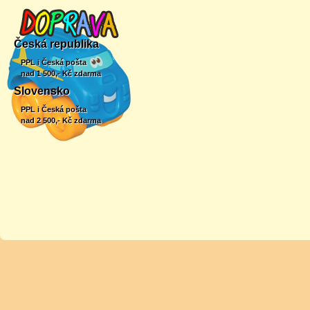
Česká republika
PPL i Česká pošta
nad 1 500,- Kč zdarma
Slovensko
PPL i Česká pošta
nad 2 500,- Kč zdarma