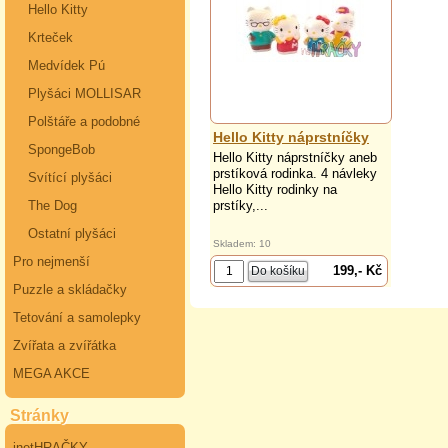
Hello Kitty
Krteček
Medvídek Pú
Plyšáci MOLLISAR
Polštáře a podobné
Hello Kitty náprstníčky
SpongeBob
Hello Kitty náprstníčky aneb
prstíková rodinka. 4 návleky
Svítící plyšáci
Hello Kitty rodinky na
The Dog
prstíky,...
Ostatní plyšáci
Skladem: 10
Pro nejmenší
199,- Kč
Puzzle a skládačky
Tetování a samolepky
Zvířata a zvířátka
MEGA AKCE
Stránky
inetHRAČKY