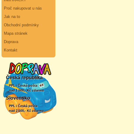
Proč nakupovat u nás
Jak na to
Obchodní podmínky
Mapa stránek
Doprava
Kontakt
Česká republika
PPL i Česká pošta
nad 1 500,- Kč zdarma
Slovensko
PPL i Česká pošta
nad 2 500,- Kč zdarma