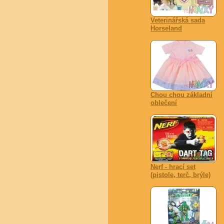
Veterinářská sada
Horseland
Chou chou základní
oblečení
Nerf - hrací set
(pistole, terč, brýle)