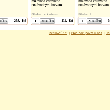
malovaná zdravotně
malovaná zdravotně
nezávadnými barvami.
nezávadnými barvami
Skladem: není skladem
Skladem: 1
292,- Kč
111,- Kč
1
inetHRAČKY
|
Proč nakupovat u nás
|
Ja