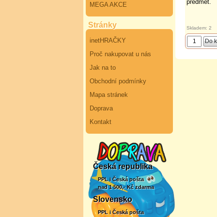
předmět.
MEGA AKCE
Stránky
Skladem: 2
inetHRAČKY
Proč nakupovat u nás
Jak na to
Obchodní podmínky
Mapa stránek
Doprava
Kontakt
Česká republika
PPL i Česká pošta
nad 1 500,- Kč zdarma
Slovensko
PPL i Česká pošta