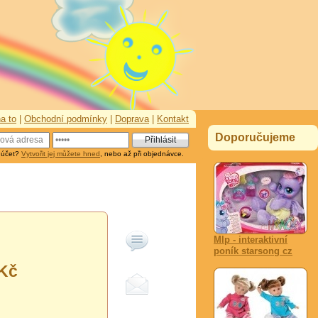
a to
|
Obchodní podmínky
|
Doprava
|
Kontakt
Doporučujeme
 účet?
Vytvořit jej můžete hned
, nebo až při objednávce.
Mlp - interaktivní
poník starsong cz
Kč