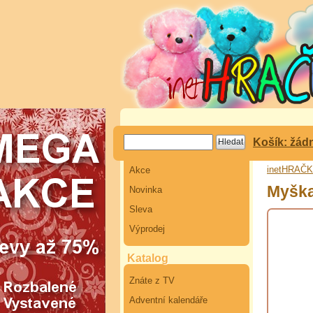
Košík: žád
inetHRAČ
Akce
Myšk
Novinka
Sleva
Výprodej
Katalog
Znáte z TV
Adventní kalendáře