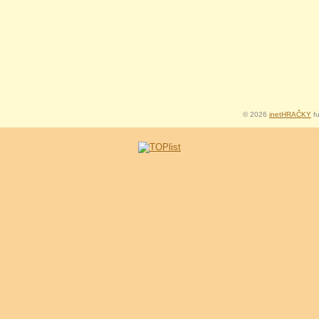
© 2026
inetHRAČKY
fu