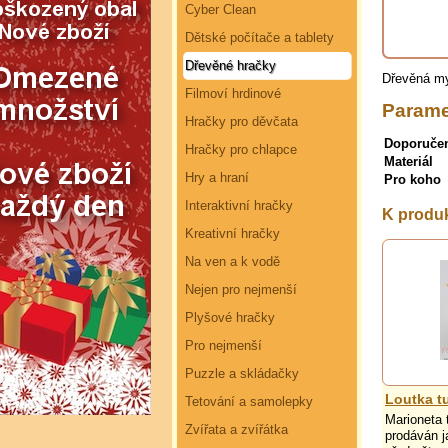
Cyber Clean
Dětské počítače a tablety
Dřevěné hračky
Dřevěná m
Filmoví hrdinové
Parame
Hračky pro děvčata
Doporuče
Hračky pro chlapce
Materiál
Hry a hraní
Pro koho
Interaktivní hračky
K produ
Kreativní hračky
Na ven a k vodě
Nejen pro nejmenší
Plyšové hračky
Pro nejmenší
Puzzle a skládačky
Loutka t
Tetování a samolepky
Marioneta 
Zvířata a zvířátka
prodáván j