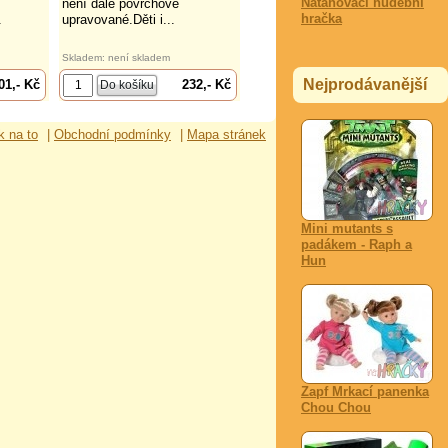
Natahovací hudební
není dále povrchově
hračka
.
upravované.Děti i...
Skladem: není skladem
Nejprodávanější
01,- Kč
232,- Kč
k na to
|
Obchodní podmínky
|
Mapa stránek
Mini mutants s
padákem - Raph a
Hun
Zapf Mrkací panenka
Chou Chou