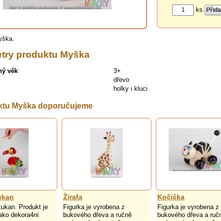
ks
yška.
try produktu Myška
ný věk
3+
dřevo
holky i kluci
ktu Myška doporučujeme
ukan
Žirafa
Kočička
tukan. Produkt je
Figurka je vyrobena z
Figurka je vyrobena z
ako dekora4ní
bukového dřeva a ručně
bukového dřeva a ruč