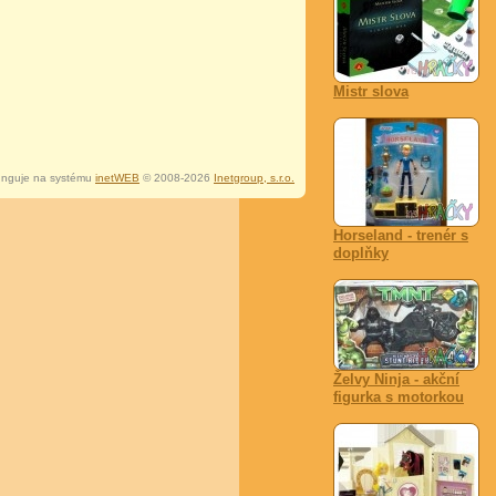
Mistr slova
nguje na systému
inetWEB
© 2008-2026
Inetgroup, s.r.o.
Horseland - trenér s
doplňky
Želvy Ninja - akční
figurka s motorkou