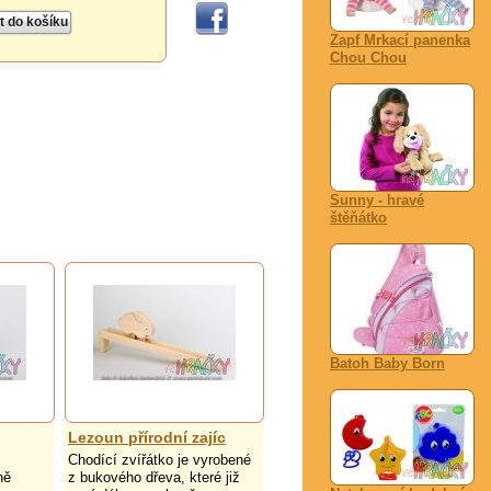
Zapf Mrkací panenka
Chou Chou
Sunny - hravé
štěňátko
Batoh Baby Born
Lezoun přírodní zajíc
Chodící zvířátko je vyrobené
ně
z bukového dřeva, které již