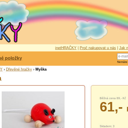
inetHRAČKY
|
Proč nakupovat u nás
|
Jak n
né položky
Nemáte
KY
›
Dřevěné hračky
›
Myška
a
Běžná cena 89,- Kč
61,-
Skladem: 3