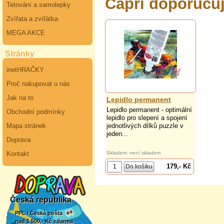
Capri doporuču
Tetování a samolepky
Zvířata a zvířátka
MEGA AKCE
Stránky
inetHRAČKY
Proč nakupovat u nás
Jak na to
Lepidlo permanent
Lepidlo permanent - optimální
Obchodní podmínky
lepidlo pro slepení a spojení
Mapa stránek
jednotlivých dílků puzzle v
jeden...
Doprava
Kontakt
Skladem: není skladem
179,- Kč
Česká republika
PPL i Česká pošta
nad 1 500,- Kč zdarma