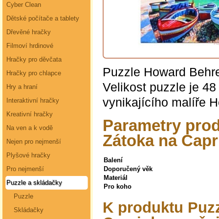
Cyber Clean
Dětské počítače a tablety
Dřevěné hračky
Filmoví hrdinové
Hračky pro děvčata
Puzzle Howard Behren
Hračky pro chlapce
Velikost puzzle je 4
Hry a hraní
vynikajícího malíře 
Interaktivní hračky
Kreativní hračky
Parametry prod
Na ven a k vodě
Zátoka na Capr
Nejen pro nejmenší
Plyšové hračky
Balení
Pro nejmenší
Doporučený věk
Materiál
Puzzle a skládačky
Pro koho
Puzzle
K produktu Puzz
Skládačky