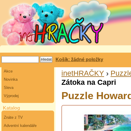
Košík: žádné položky
Akce
inetHRAČKY
›
Puzzl
Novinka
Zátoka na Capri
Sleva
Puzzle Howard
Výprodej
Katalog
Znáte z TV
Adventní kalendáře