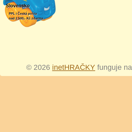
Slovensko
PPL i Česká pošta
nad 2 500,- Kč zdarma
© 2026
inetHRAČKY
funguje n