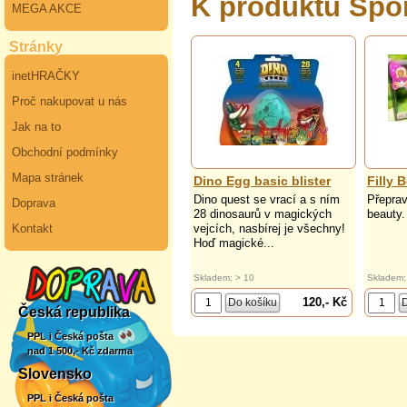
K produktu Spo
MEGA AKCE
Stránky
inetHRAČKY
Proč nakupovat u nás
Jak na to
Obchodní podmínky
Mapa stránek
Dino Egg basic blister
Filly 
Dino quest se vrací a s ním
Přeprav
Doprava
28 dinosaurů v magických
beauty.
Kontakt
vejcích, nasbírej je všechny!
Hoď magické...
Skladem: > 10
Skladem:
120,- Kč
Česká republika
PPL i Česká pošta
nad 1 500,- Kč zdarma
Slovensko
PPL i Česká pošta