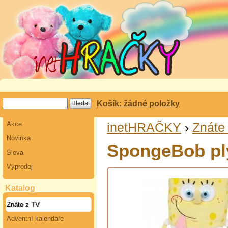
Košík: žádné položky
Akce
inetHRAČKY
›
Znáte
Novinka
SpongeBob pl
Sleva
Výprodej
Katalog
Znáte z TV
Adventní kalendáře