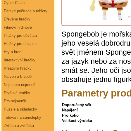
Cyber Clean
Dětské počítače a tablety
Dřevěné hračky
Filmoví hrdinové
Spongebob je mořská 
Hračky pro děvčata
jeho veselá dobrodruž
Hračky pro chlapce
svět jménem Spongebo
Hry a hraní
za jazyk nebo za nos 
Interaktivní hračky
smát se. Jeho oči js
Kreativní hračky
Na ven a k vodě
obsahuje jednu figur
Nejen pro nejmenší
Parametry pro
Plyšové hračky
Pro nejmenší
Doporučený věk
Puzzle a skládačky
Napájení
Pro koho
Tetování a samolepky
Velikost výrobku
Zvířata a zvířátka