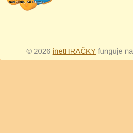
nad 2 500,- Kč zdarma
© 2026
inetHRAČKY
funguje n