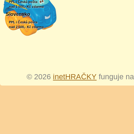
PPL i Česká pošta
nad 1 500,- Kč zdarma
Slovensko
PPL i Česká pošta
nad 2 500,- Kč zdarma
© 2026
inetHRAČKY
funguje n