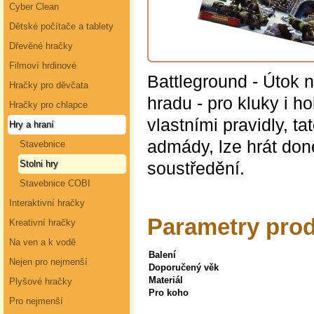
Cyber Clean
Dětské počítače a tablety
Dřevěné hračky
Filmoví hrdinové
Battleground - Útok n
Hračky pro děvčata
hradu - pro kluky i ho
Hračky pro chlapce
vlastními pravidly, ta
Hry a hraní
admády, lze hrát don
Stavebnice
soustředění.
Stolni hry
Stavebnice COBI
Interaktivní hračky
Parametry prod
Kreativní hračky
Na ven a k vodě
Balení
Nejen pro nejmenší
Doporučený věk
Materiál
Plyšové hračky
Pro koho
Pro nejmenší