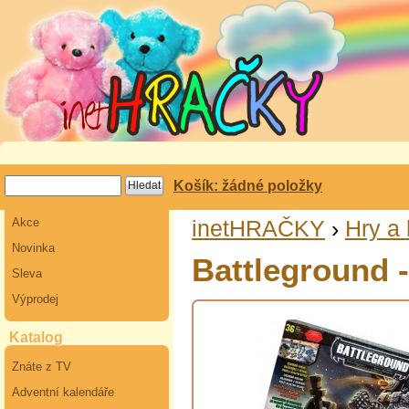
Košík: žádné položky
Akce
inetHRAČKY
›
Hry a 
Novinka
Battleground -
Sleva
Výprodej
Katalog
Znáte z TV
Adventní kalendáře