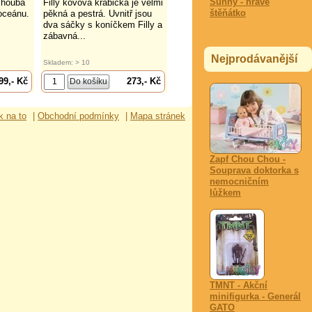
Sunny - hravé
 houba
Filly kovová krabička je velmi
štěňátko
 oceánu.
pěkná a pestrá. Uvnitř jsou
dva sáčky s koníčkem Filly a
zábavná...
Nejprodávanější
Skladem: > 10
99,- Kč
273,- Kč
k na to
|
Obchodní podmínky
|
Mapa stránek
Zapf Chou Chou -
Souprava doktorka s
nemocničním
lůžkem
TMNT - Akční
minifigurka - Generál
GATO