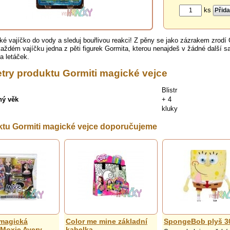
ks
é vajíčko do vody a sleduj bouřlivou reakci! Z pěny se jako zázrakem zrodí
ždém vajíčku jedna z pěti figurek Gormita, kterou nenajdeš v žádné další s
 a letáček.
try produktu Gormiti magické vejce
Blistr
ný věk
+ 4
kluky
ktu Gormiti magické vejce doporučujeme
magická
Color me mine základní
SpongeBob plyš 
Moxie Avery
kabelka