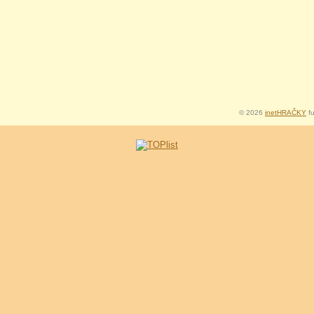
© 2026
inetHRAČKY
fu