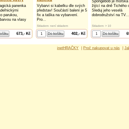
Spongebob je mořská
agická panenka
Vybarvi si kabelku dle svých
žijící na dně Tichého
adeřnickými
představ! Součástí balení je 5
Sleduj jeho veselá
to parukou,
fix a taška na vybarvení.
dobrodružství na TV...
barvou na vlasy
Pro...
Skladem: není skladem
Skladem: > 10
673,- Kč
402,- Kč
6
inetHRAČKY
|
Proč nakupovat u nás
|
Ja