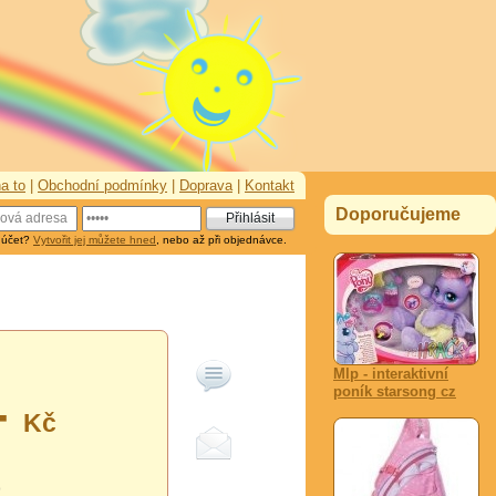
a to
|
Obchodní podmínky
|
Doprava
|
Kontakt
Doporučujeme
 účet?
Vytvořit jej můžete hned
, nebo až při objednávce.
Mlp - interaktivní
poník starsong cz
-
Kč
0