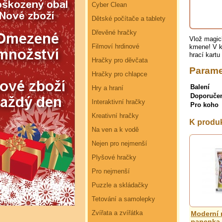
Cyber Clean
Dětské počítače a tablety
Dřevěné hračky
Vlož magick
Filmoví hrdinové
kmene! V ka
hrací kartu
Hračky pro děvčata
Parame
Hračky pro chlapce
Balení
Hry a hraní
Doporuče
Interaktivní hračky
Pro koho
Kreativní hračky
K produ
Na ven a k vodě
Nejen pro nejmenší
Plyšové hračky
Pro nejmenší
Puzzle a skládačky
Tetování a samolepky
Zvířata a zvířátka
Moderní 
panenka 