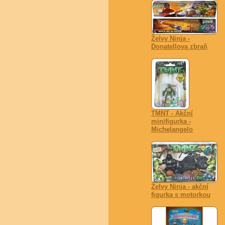
Želvy Ninja -
Donatellova zbraň
TMNT - Akční
minifigurka -
Michelangelo
Želvy Ninja - akční
figurka s motorkou