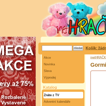
Košík: žád
inetHRAČ
Akce
Gormi
Novinka
Sleva
Výprodej
Katalog
Znáte z TV
Adventní kalendáře