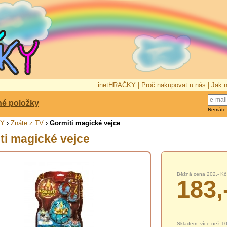
inetHRAČKY
|
Proč nakupovat u nás
|
Jak n
né položky
Nemáte
KY
›
Znáte z TV
›
Gormiti magické vejce
ti magické vejce
Běžná cena 202,- Kč
183,
Skladem: více než 1