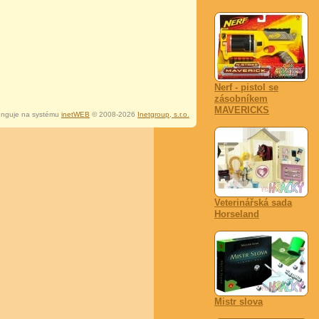
Nerf - pistol se
zásobníkem
MAVERICKS
nguje na systému
inetWEB
© 2008-2026
Inetgroup, s.r.o.
Veterinářská sada
Horseland
Mistr slova