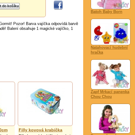
Batoh Baby Born
 Gormit! Pozor! Barva vajíčka odpovídá barvě
adě! Balení obsahuje 1 magické vajíčko, 1
Natahovací hudební
hračka
Zapf Mrkací panenka
Chou Chou
30cm
Filly kovová krabička