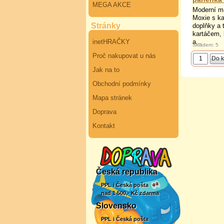
MEGA AKCE
Moderní m
Moxie s k
Stránky
doplňky a 
kartáčem, 
inetHRAČKY
a...
Skladem: 5
Proč nakupovat u nás
Jak na to
Obchodní podmínky
Mapa stránek
Doprava
Kontakt
Česká republika
PPL i Česká pošta
nad 1 500,- Kč zdarma
Slovensko
PPL i Česká pošta