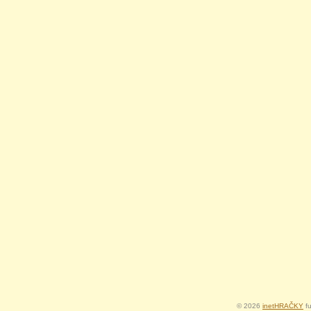
© 2026
inetHRAČKY
fu