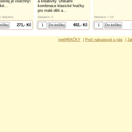
asbírej je všechny!
a kreativity. Unikátní
ké...
kombinace klasické hračky
pro malé děti a...
í skladem
Skladem: 3
Skladem: > 10
271,- Kč
402,- Kč
inetHRAČKY
|
Proč nakupovat u nás
|
Ja