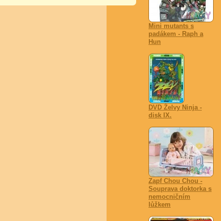
Mini mutants s
padákem - Raph a
Hun
DVD Želvy Ninja -
disk IX.
Zapf Chou Chou -
Souprava doktorka s
nemocničním
lůžkem