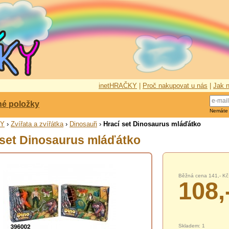
inetHRAČKY
|
Proč nakupovat u nás
|
Jak n
né položky
Nemáte
KY
›
Zvířata a zvířátka
›
Dinosauři
›
Hrací set Dinosaurus mláďátko
 set Dinosaurus mláďátko
Běžná cena 141,- Kč
108,
Skladem: 1