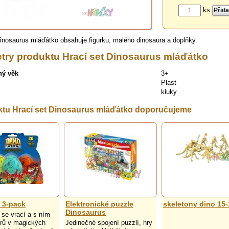
ks
Dinosaurus mláďátko obsahuje figurku, malého dinosaura a doplňky.
try produktu Hrací set Dinosaurus mláďátko
ný věk
3+
Plast
kluky
ktu Hrací set Dinosaurus mláďátko doporučujeme
 3-pack
Elektronické puzzle
skeletony dino 15
Dinosaurus
 se vrací a s ním
urů v magických
Jedinečné spojení puzzlí, hry