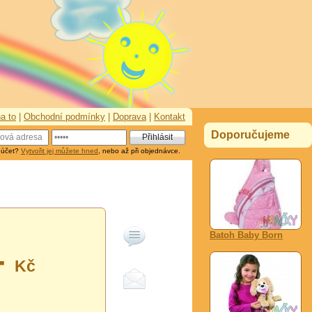
a to
|
Obchodní podmínky
|
Doprava
|
Kontakt
Doporučujeme
 účet?
Vytvořit jej můžete hned
, nebo až při objednávce.
Batoh Baby Born
-
Kč