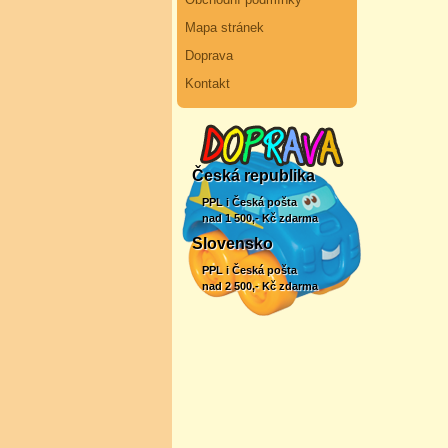
Mapa stránek
Doprava
Kontakt
Česká republika
PPL i Česká pošta
nad 1 500,- Kč zdarma
Slovensko
PPL i Česká pošta
nad 2 500,- Kč zdarma