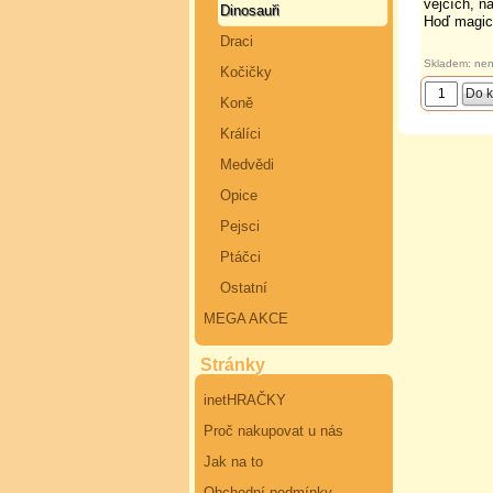
vejcích, n
Dinosauři
Hoď magic
Draci
Skladem: nen
Kočičky
Koně
Králíci
Medvědi
Opice
Pejsci
Ptáčci
Ostatní
MEGA AKCE
Stránky
inetHRAČKY
Proč nakupovat u nás
Jak na to
Obchodní podmínky