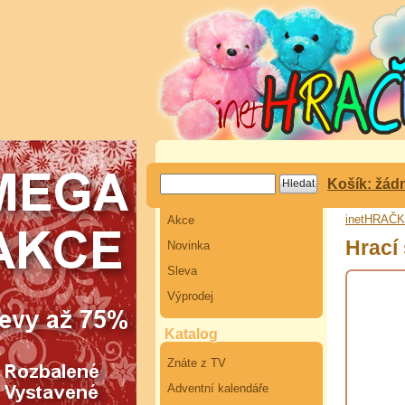
Košík: žád
inetHRAČ
Akce
Hrací
Novinka
Sleva
Výprodej
Katalog
Znáte z TV
Adventní kalendáře