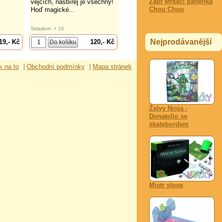
Zapf Mrkací panenka
vejcích, nasbírej je všechny!
Chou Chou
Hoď magické...
Skladem: > 10
Nejprodávanější
19,- Kč
120,- Kč
k na to
|
Obchodní podmínky
|
Mapa stránek
Želvy Ninja -
Donatello se
skatebordem
Mistr slova