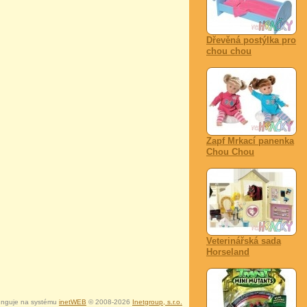
Dřevěná postýlka pro
chou chou
Zapf Mrkací panenka
Chou Chou
Veterinářská sada
Horseland
nguje na systému
inetWEB
© 2008-2026
Inetgroup, s.r.o.