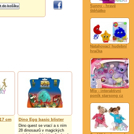
Sunny - hravé
štěňátko
Natahovací hudební
hračka
Mlp - interaktivní
poník starsong cz
-17 cm
Dino Egg basic blister
Dino quest se vrací a s ním
28 dinosaurů v magických