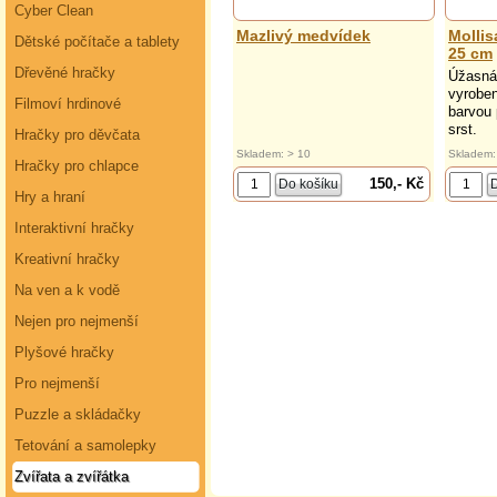
Cyber Clean
Mazlivý medvídek
Mollis
Dětské počítače a tablety
25 cm
Dřevěné hračky
Úžasná 
vyroben
Filmoví hrdinové
barvou 
srst.
Hračky pro děvčata
Skladem: > 10
Skladem:
Hračky pro chlapce
150,- Kč
Hry a hraní
Interaktivní hračky
Kreativní hračky
Na ven a k vodě
Nejen pro nejmenší
Plyšové hračky
Pro nejmenší
Puzzle a skládačky
Tetování a samolepky
Zvířata a zvířátka