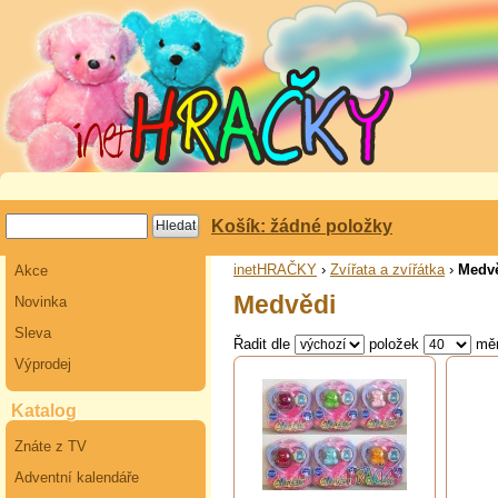
Košík: žádné položky
inetHRAČKY
›
Zvířata a zvířátka
›
Medv
Akce
Medvědi
Novinka
Sleva
Řadit dle
položek
mě
Výprodej
Katalog
Znáte z TV
Adventní kalendáře