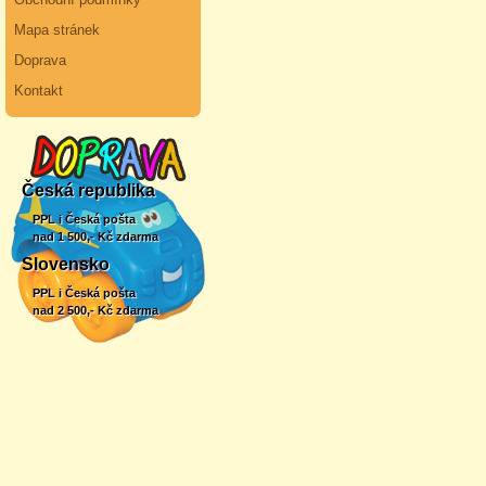
Mapa stránek
Doprava
Kontakt
Česká republika
PPL i Česká pošta
nad 1 500,- Kč zdarma
Slovensko
PPL i Česká pošta
nad 2 500,- Kč zdarma