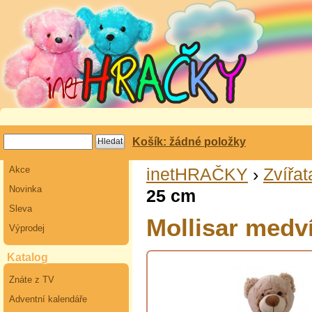
Košík: žádné položky
Akce
inetHRAČKY
›
Zvířat
Novinka
25 cm
Sleva
Mollisar medv
Výprodej
Katalog
Znáte z TV
Adventní kalendáře