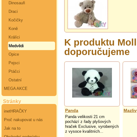
Dinosauři
Draci
Kočičky
Koně
Králíci
K produktu Moll
Medvědi
doporučujeme
Opice
Pejsci
Ptáčci
Ostatní
MEGA AKCE
Stránky
Panda
Mazli
inetHRAČKY
Panda velikosti 21 cm
Proč nakupovat u nás
pochází z řady plyšových
hraček Exclusive, vyrobených
Jak na to
z vysoce kvalitních...
Obchodní podmínky