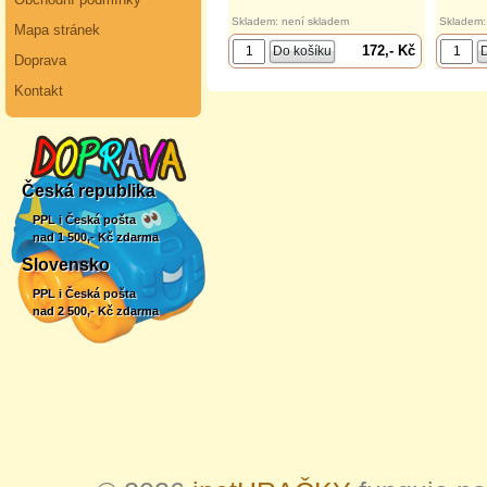
Skladem: není skladem
Skladem:
Mapa stránek
172,- Kč
Doprava
Kontakt
Česká republika
PPL i Česká pošta
nad 1 500,- Kč zdarma
Slovensko
PPL i Česká pošta
nad 2 500,- Kč zdarma