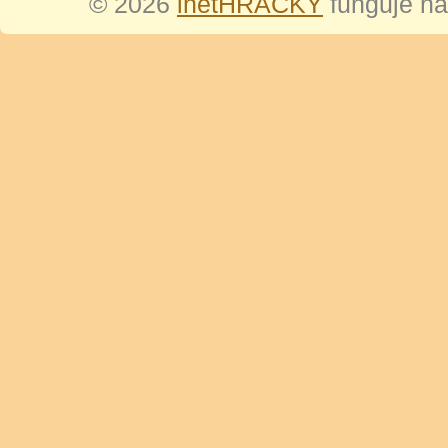
© 2026
inetHRAČKY
funguje n