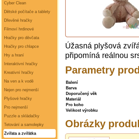
Cyber Clean
Dětské počítače a tablety
Dřevěné hračky
Filmoví hrdinové
Hračky pro děvčata
Úžasná plyšová zvířá
Hračky pro chlapce
připomíná reálnou srs
Hry a hraní
Interaktivní hračky
Parametry prod
Kreativní hračky
Na ven a k vodě
Balení
Barva
Nejen pro nejmenší
Doporučený věk
Plyšové hračky
Materiál
Pro koho
Pro nejmenší
Velikost výrobku
Puzzle a skládačky
Obrázky produk
Tetování a samolepky
Zvířata a zvířátka