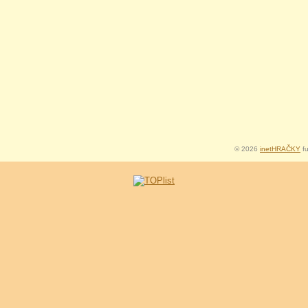
© 2026
inetHRAČKY
fu