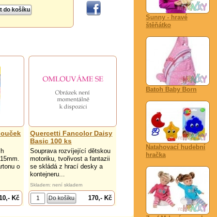
Sunny - hravé
štěňátko
Batoh Baby Born
bouček
Quercetti Fancolor Daisy
Basic 100 ks
Natahovací hudební
ch
Souprava rozvíjející dětskou
hračka
u 15mm.
motoriku, tvořivost a fantazii
rtonu o
se skládá z hrací desky a
kontejneru...
Skladem: není skladem
10,- Kč
170,- Kč