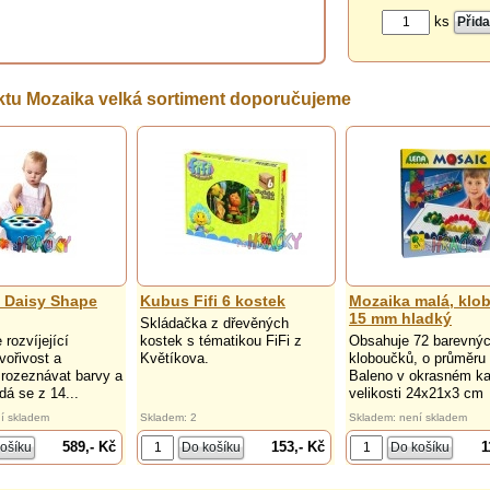
ks
tu Mozaika velká sortiment doporučujeme
i Daisy Shape
Kubus Fifi 6 kostek
Mozaika malá, klo
15 mm hladký
Skládačka z dřevěných
rozvíjející
kostek s tématikou FiFi z
Obsahuje 72 barevný
vořivost a
Květíkova.
kloboučků, o průměr
rozeznávat barvy a
Baleno v okrasném ka
dá se z 14...
velikosti 24x21x3 cm
í skladem
Skladem: 2
Skladem: není skladem
589,- Kč
153,- Kč
1