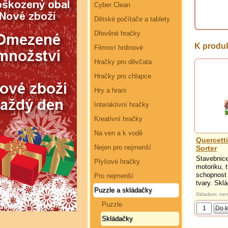
Cyber Clean
Dětské počítače a tablety
Dřevěné hračky
K produk
Filmoví hrdinové
Hračky pro děvčata
Hračky pro chlapce
Hry a hraní
Interaktivní hračky
Kreativní hračky
Na ven a k vodě
Quercett
Nejen pro nejmenší
Sorter
Stavebnice 
Plyšové hračky
motoriku, t
schopnost 
Pro nejmenší
tvary. Sklá
Puzzle a skládačky
Skladem: nen
Puzzle
Skládačky