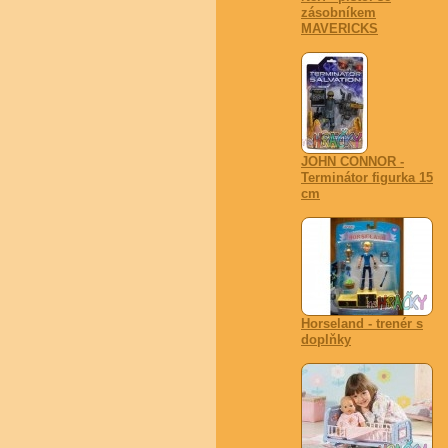
zásobníkem
MAVERICKS
JOHN CONNOR -
Terminátor figurka 15
cm
Horseland - trenér s
doplňky