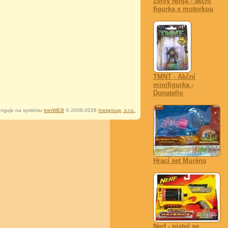
Želvy Ninja - akční
figurka s motorkou
TMNT - Akční
minifigurka -
Donatello
nguje na systému
inetWEB
© 2008-2026
Inetgroup, s.r.o.
Hrací set Muréna
Nerf - pistol se