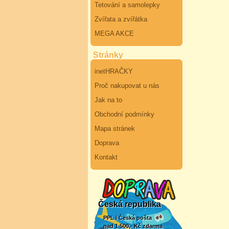
Tetování a samolepky
Zvířata a zvířátka
MEGA AKCE
Stránky
inetHRAČKY
Proč nakupovat u nás
Jak na to
Obchodní podmínky
Mapa stránek
Doprava
Kontakt
Česká republika
PPL i Česká pošta
nad 1 500,- Kč zdarma