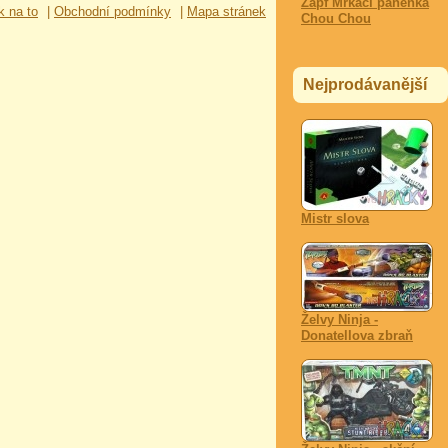
Zapf Mrkací panenka
k na to
|
Obchodní podmínky
|
Mapa stránek
Chou Chou
Nejprodávanější
Mistr slova
Želvy Ninja -
Donatellova zbraň