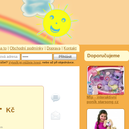
a to
|
Obchodní podmínky
|
Doprava
|
Kontakt
Doporučujeme
 účet?
Vytvořit jej můžete hned
, nebo až při objednávce.
Mlp - interaktivní
poník starsong cz
-
Kč
em