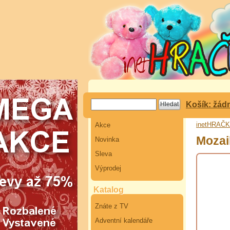
Košík: žád
inetHRAČ
Akce
Mozai
Novinka
Sleva
Výprodej
Katalog
Znáte z TV
Adventní kalendáře