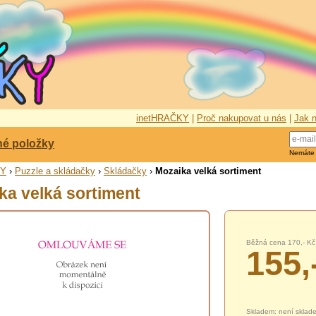
inetHRAČKY
|
Proč nakupovat u nás
|
Jak n
né položky
Nemáte
KY
›
Puzzle a skládačky
›
Skládačky
›
Mozaika velká sortiment
ka velká sortiment
Běžná cena 170,- Kč
155,
Skladem: není sklad