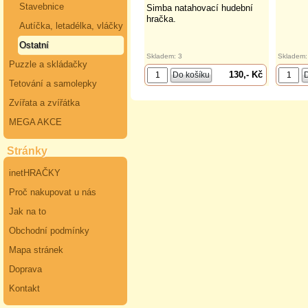
Stavebnice
Simba natahovací hudební
hračka.
Autíčka, letadélka, vláčky
Ostatní
Skladem: 3
Skladem:
Puzzle a skládačky
130,- Kč
Tetování a samolepky
Zvířata a zvířátka
MEGA AKCE
Stránky
inetHRAČKY
Proč nakupovat u nás
Jak na to
Obchodní podmínky
Mapa stránek
Doprava
Kontakt