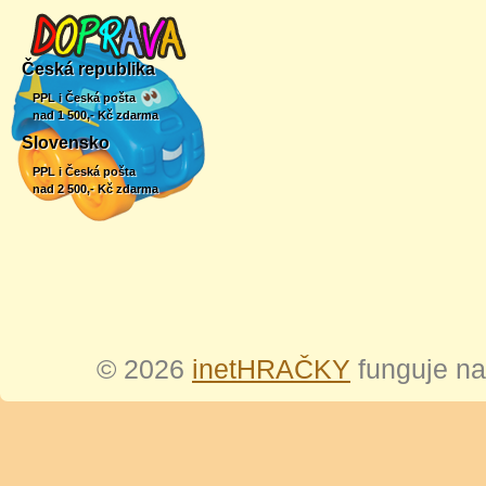
Česká republika
PPL i Česká pošta
nad 1 500,- Kč zdarma
Slovensko
PPL i Česká pošta
nad 2 500,- Kč zdarma
© 2026
inetHRAČKY
funguje n