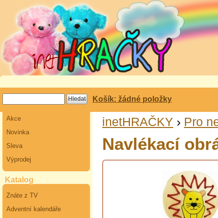
Košík: žádné položky
Akce
inetHRAČKY
›
Pro n
Novinka
Navlékací obrá
Sleva
Výprodej
Katalog
Znáte z TV
Adventní kalendáře