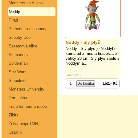
Monsters vs Aliens
Noddy
Piráti
Putování s dinosaury
Scooby Doo
Noddy - Sly plyš
Sezamová ulice
Noddy - Sly plyš je Noddyho
kamarád z města hraček. Je
Simpsonovi
veliký 28 cm. Sly plyš spolu s
Spiderman
Noddym a...
Star Wars
Skladem: 9
Šmoulové
162,- Kč
Monsters University
Terminátor
Transformers a roboti
Zibits
Želvy ninja TMNT
Ostatní