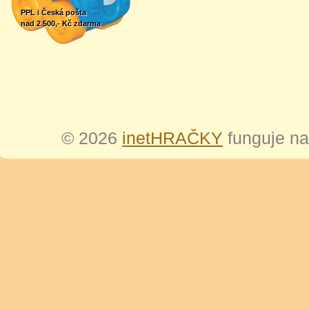
PPL i Česká pošta
nad 2 500,- Kč zdarma
© 2026
inetHRAČKY
funguje n