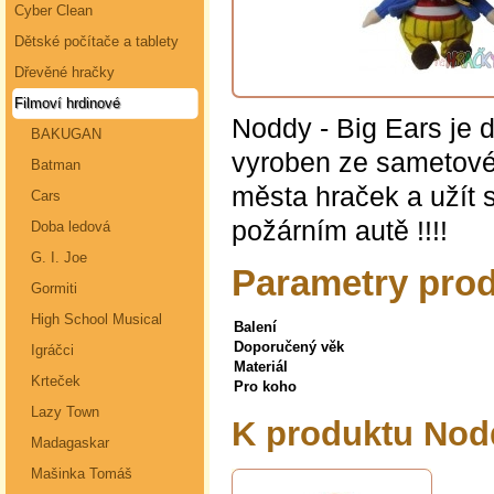
Cyber Clean
Dětské počítače a tablety
Dřevěné hračky
Filmoví hrdinové
Noddy - Big Ears je d
BAKUGAN
vyroben ze sametové 
Batman
města hraček a užít s
Cars
požárním autě !!!!
Doba ledová
G. I. Joe
Parametry prod
Gormiti
High School Musical
Balení
Doporučený věk
Igráčci
Materiál
Krteček
Pro koho
Lazy Town
K produktu Nod
Madagaskar
Mašinka Tomáš