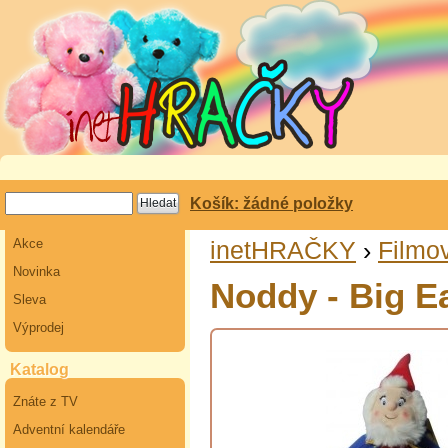
Košík: žádné položky
Akce
inetHRAČKY
›
Filmov
Novinka
Noddy - Big E
Sleva
Výprodej
Katalog
Znáte z TV
Adventní kalendáře