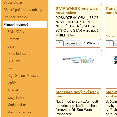
Cyber Clean
STAR WARS Clone wars
Trans
Dětské počítače a tablety
nová helma
transf
Dřevěné hračky
POŠKOZENÝ OBAL, ZBOŽÍ
NOVÉ, NEPOUŽITÉ A
Filmoví hrdinové
NEPOŠKOZENÉ, SLEVA
20% Clone STAR wars nová
BAKUGAN
helma, nová...
Skladem: > 10
Skladem:
Batman
1 207,- Kč
Cars
Doba ledová
G. I. Joe
Gormiti
High School Musical
Igráčci
Krteček
Star Wars Nový světelný
Star W
meč
zvuko
Lazy Town
Nový meč je samozřejmostí
Světel
Madagaskar
pro všechny, kteří si oblíbili
nezbyt
filmovou sérii Star Wars.
rytířů 
Mašinka Tomáš
Popadněte...
rytíř Jed