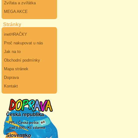
Zvířata a zvířátka
MEGA AKCE
Stránky
inetHRAČKY
Proč nakupovat u nás
Jak na to
Obchodní podmínky
Mapa stránek
Doprava
Kontakt
Česká republika
PPL i Česká pošta
nad 1 500,- Kč zdarma
Slovensko