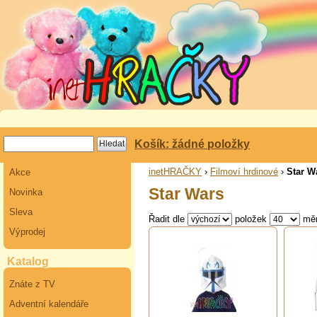
Košík: žádné položky
inetHRAČKY
›
Filmoví hrdinové
›
Star W
Akce
Star Wars
Novinka
Sleva
Řadit dle
položek
mě
Výprodej
Katalog
Znáte z TV
Adventní kalendáře