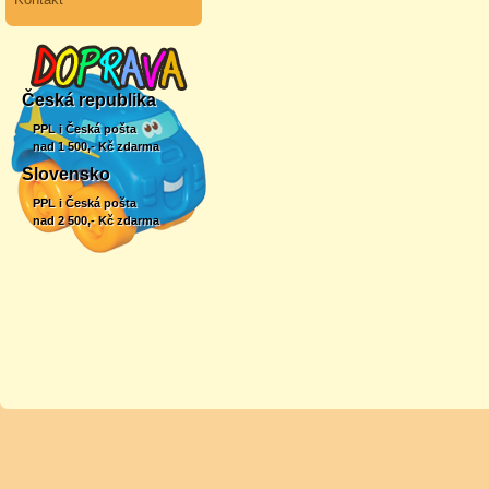
Česká republika
PPL i Česká pošta
nad 1 500,- Kč zdarma
Slovensko
PPL i Česká pošta
nad 2 500,- Kč zdarma