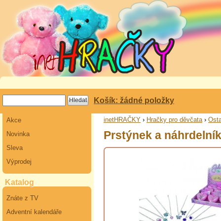
Košík: žádné položky
inetHRAČKY
›
Hračky pro děvčata
›
Osta
Akce
Prstýnek a náhrdelní
Novinka
Sleva
Výprodej
Katalog
Znáte z TV
Adventní kalendáře