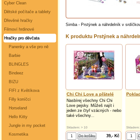
Cyber Clean
Dětské počítače a tablety
Dřevěné hračky
Simba - Prstýnek a náhrdelník v srdíčko
Filmoví hrdinové
K produktu Prstýnek a náhrde
Hračky pro děvčata
Panenky a vše pro ně
Barbie
BLINGLES
Bindeez
BIZU
FIFI z Květíkova
Chi Chi Love a přátelé
Pokla
Filly koníčci
Nasbírej všechny Chi Chi
Love pejsky. Můžeš najít i
Horseland
jeden ze čtyř vzácných - nebo
také všechny...
Hello Kitty
Jungle in my pocket
Skladem: > 10
Skladem:
Kosmetika
39,- Kč