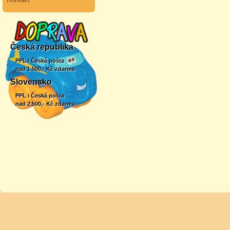
Česká republika
PPL i Česká pošta
nad 1 500,- Kč zdarma
Slovensko
PPL i Česká pošta
nad 2 500,- Kč zdarma