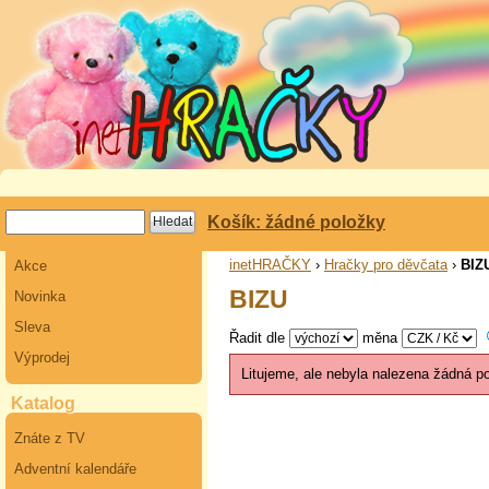
Košík: žádné položky
inetHRAČKY
›
Hračky pro děvčata
›
BIZ
Akce
BIZU
Novinka
Sleva
Řadit dle
měna
Výprodej
Litujeme, ale nebyla nalezena žádná p
Katalog
Znáte z TV
Adventní kalendáře