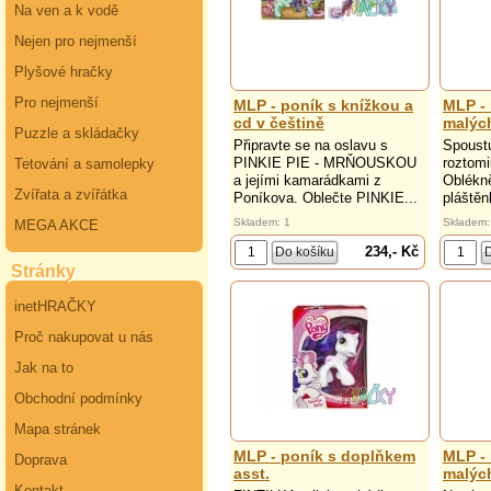
Na ven a k vodě
Nejen pro nejmenší
Plyšové hračky
Pro nejmenší
MLP - poník s knížkou a
MLP -
cd v češtině
malýc
Puzzle a skládačky
Připravte se na oslavu s
Spoustu
PINKIE PIE - MRŇOUSKOU
roztom
Tetování a samolepky
a jejími kamarádkami z
Oblékně
Zvířata a zvířátka
Poníkova. Oblečte PINKIE...
pláštěn
Skladem: 1
Skladem:
MEGA AKCE
234,- Kč
Stránky
inetHRAČKY
Proč nakupovat u nás
Jak na to
Obchodní podmínky
Mapa stránek
MLP - poník s doplňkem
MLP -
Doprava
asst.
malýc
Kontakt