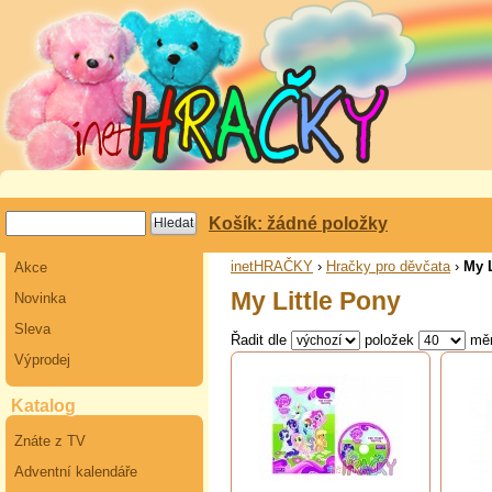
Košík: žádné položky
inetHRAČKY
›
Hračky pro děvčata
›
My L
Akce
My Little Pony
Novinka
Sleva
Řadit dle
položek
mě
Výprodej
Katalog
Znáte z TV
Adventní kalendáře