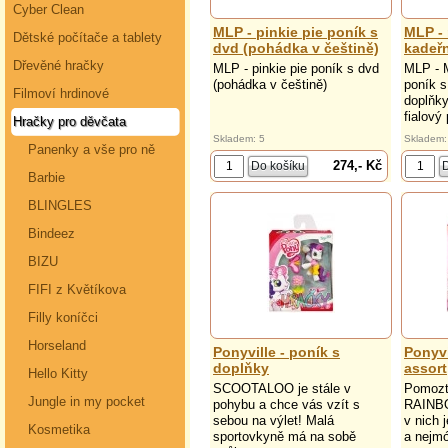
Cyber Clean
MLP - pinkie pie poník s
MLP -
Dětské počítače a tablety
dvd (pohádka v češtině)
kadeř
Dřevěné hračky
MLP - pinkie pie poník s dvd
MLP - M
(pohádka v češtině)
poník s
Filmoví hrdinové
doplňky
fialový
Hračky pro děvčata
Skladem: 5
Skladem:
Panenky a vše pro ně
274,- Kč
Barbie
BLINGLES
Bindeez
BIZU
FIFI z Květíkova
Filly koníčci
Horseland
Ponyville - poník s
Ponyvi
doplňky
assort
Hello Kitty
SCOOTALOO je stále v
Pomozt
Jungle in my pocket
pohybu a chce vás vzít s
RAINBO
sebou na výlet! Malá
v nich 
Kosmetika
sportovkyně má na sobě
a nejmó