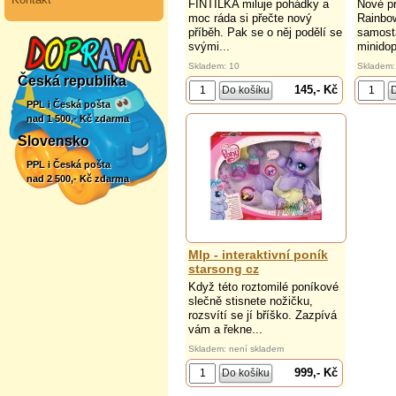
FINTILKA miluje pohádky a
Nové pr
moc ráda si přečte nový
Rainbo
příběh. Pak se o něj podělí se
samost
svými...
minidop
Skladem: 10
Skladem:
Česká republika
145,- Kč
PPL i Česká pošta
nad 1 500,- Kč zdarma
Slovensko
PPL i Česká pošta
nad 2 500,- Kč zdarma
Mlp - interaktivní poník
starsong cz
Když této roztomilé poníkové
slečně stisnete nožičku,
rozsvítí se jí bříško. Zazpívá
vám a řekne...
Skladem: není skladem
999,- Kč