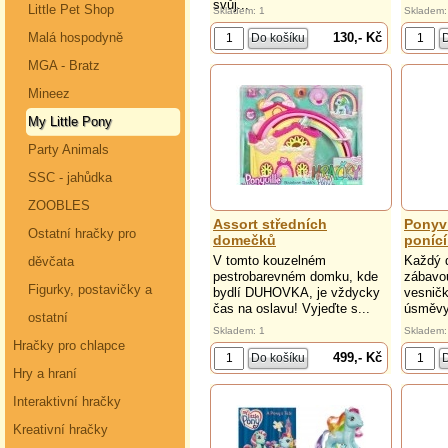
svůj...
Little Pet Shop
Skladem: 1
Skladem:
130,- Kč
Malá hospodyně
MGA - Bratz
Mineez
My Little Pony
Party Animals
SSC - jahůdka
ZOOBLES
Assort středních
Ponyvi
Ostatní hračky pro
domečků
ponící
V tomto kouzelném
Každý d
děvčata
pestrobarevném domku, kde
zábavou
Figurky, postavičky a
bydlí DUHOVKA, je vždycky
vesničk
čas na oslavu! Vyjeďte s...
úsměvy 
ostatní
Skladem: 1
Skladem:
Hračky pro chlapce
499,- Kč
Hry a hraní
Interaktivní hračky
Kreativní hračky