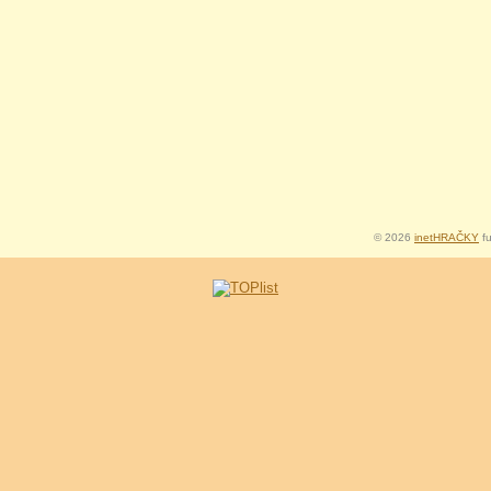
© 2026
inetHRAČKY
fu