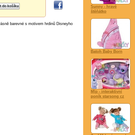
Sunny - hravé
štěňátko
rásně barevné s motivem hrdinů Disneyho
Batoh Baby Born
Mlp - interaktivní
poník starsong cz