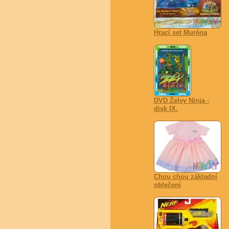
Hrací set Muréna
DVD Želvy Ninja -
disk IX.
Chou chou základní
oblečení