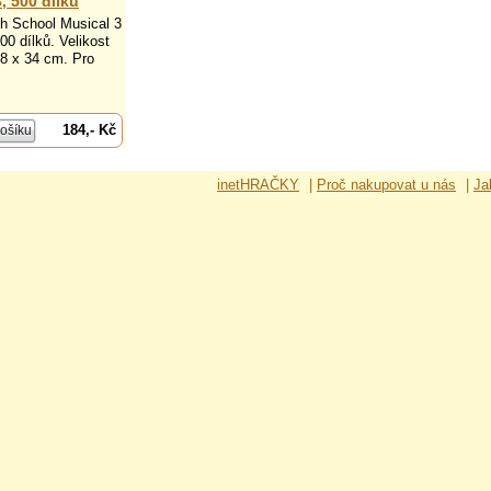
, 500 dílků
h School Musical 3
00 dílků. Velikost
48 x 34 cm. Pro
184,- Kč
inetHRAČKY
|
Proč nakupovat u nás
|
Ja