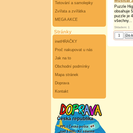
Musical 3
Tetování a samolepky
Puzzle Hig
Zvířata a zvířátka
obsahuje 5
puzzle je 
MEGA AKCE
všechny...
Skladem: 1
Stránky
inetHRAČKY
Proč nakupovat u nás
Jak na to
Obchodní podmínky
Mapa stránek
Doprava
Kontakt
Česká republika
PPL i Česká pošta
nad 1 500,- Kč zdarma