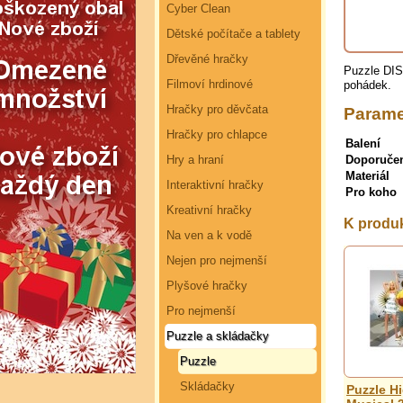
Cyber Clean
Dětské počítače a tablety
Dřevěné hračky
Puzzle DIS
Filmoví hrdinové
pohádek.
Hračky pro děvčata
Parame
Hračky pro chlapce
Balení
Hry a hraní
Doporuče
Materiál
Interaktivní hračky
Pro koho
Kreativní hračky
K produ
Na ven a k vodě
Nejen pro nejmenší
Plyšové hračky
Pro nejmenší
Puzzle a skládačky
Puzzle
Skládačky
Puzzle H