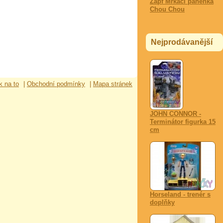
Zapf Mrkací panenka
Chou Chou
Nejprodávanější
k na to
|
Obchodní podmínky
|
Mapa stránek
JOHN CONNOR -
Terminátor figurka 15
cm
Horseland - trenér s
doplňky