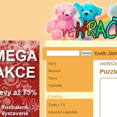
Košík: žád
inetHRAČ
Akce
Puzzl
Novinka
Sleva
Výprodej
Katalog
Znáte z TV
Adventní kalendáře