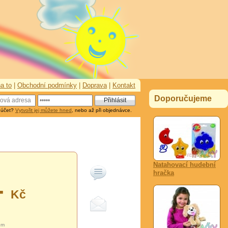
a to
|
Obchodní podmínky
|
Doprava
|
Kontakt
Doporučujeme
 účet?
Vytvořit jej můžete hned
, nebo až při objednávce.
Natahovací hudební
hračka
-
Kč
em