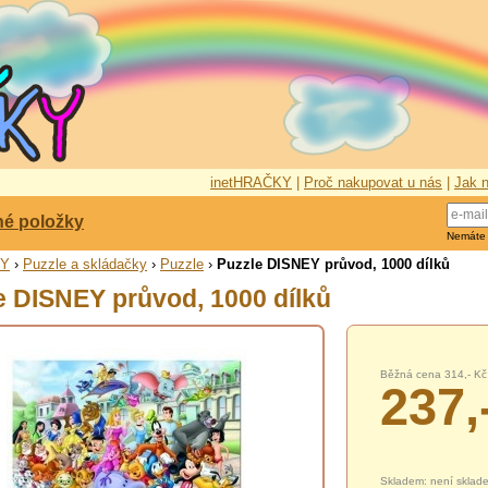
inetHRAČKY
|
Proč nakupovat u nás
|
Jak n
né položky
Nemáte
KY
›
Puzzle a skládačky
›
Puzzle
›
Puzzle DISNEY průvod, 1000 dílků
e DISNEY průvod, 1000 dílků
Běžná cena 314,- Kč
237,
Skladem: není sklad