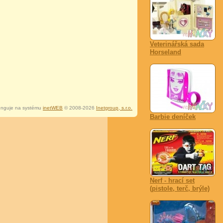
Veterinářská sada
Horseland
nguje na systému
inetWEB
© 2008-2026
Inetgroup, s.r.o.
Barbie deníček
Nerf - hrací set
(pistole, terč, brýle)