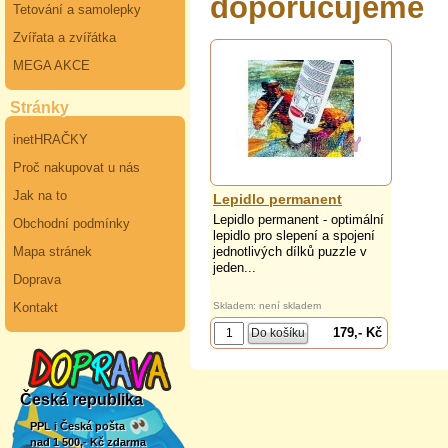
doporučujeme
Tetování a samolepky
Zvířata a zvířátka
MEGA AKCE
Stránky
inetHRAČKY
Proč nakupovat u nás
Jak na to
Lepidlo permanent
Lepidlo permanent - optimální
Obchodní podmínky
lepidlo pro slepení a spojení
Mapa stránek
jednotlivých dílků puzzle v
jeden...
Doprava
Kontakt
Skladem: není skladem
179,- Kč
Česká republika
PPL i Česká pošta
nad 1 500,- Kč zdarma