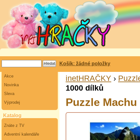
Košík: žádné položky
Akce
inetHRAČKY
›
Puzzl
Novinka
1000 dílků
Sleva
Puzzle Machu 
Výprodej
Katalog
Znáte z TV
Adventní kalendáře