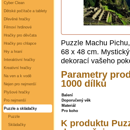
Cyber Clean
Dětské počítače a tablety
Dřevěné hračky
Filmoví hrdinové
Hračky pro děvčata
Puzzle Machu Pichu,
Hračky pro chlapce
68 x 48 cm. Mystick
Hry a hraní
dekorací vašeho poko
Interaktivní hračky
Kreativní hračky
Parametry pro
Na ven a k vodě
1000 dílků
Nejen pro nejmenší
Plyšové hračky
Balení
Pro nejmenší
Doporučený věk
Materiál
Puzzle a skládačky
Pro koho
Puzzle
K produktu Puzz
Skládačky