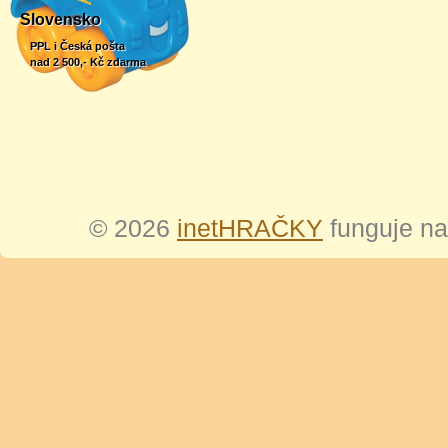
Slovensko
PPL i Česká pošta
nad 2 500,- Kč zdarma
© 2026
inetHRAČKY
funguje n