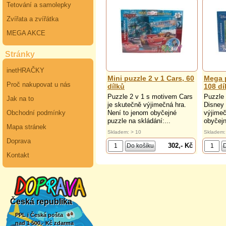
Tetování a samolepky
Zvířata a zvířátka
MEGA AKCE
Stránky
inetHRAČKY
Mini puzzle 2 v 1 Cars, 60
Mega p
Proč nakupovat u nás
dílků
108 dí
Puzzle 2 v 1 s motivem Cars
Puzzle 
Jak na to
je skutečně výjimečná hra.
Disney
Obchodní podmínky
Není to jenom obyčejné
výjimeč
puzzle na skládání:...
obyčejn
Mapa stránek
Skladem: > 10
Skladem:
Doprava
302,- Kč
Kontakt
Česká republika
PPL i Česká pošta
nad 1 500,- Kč zdarma