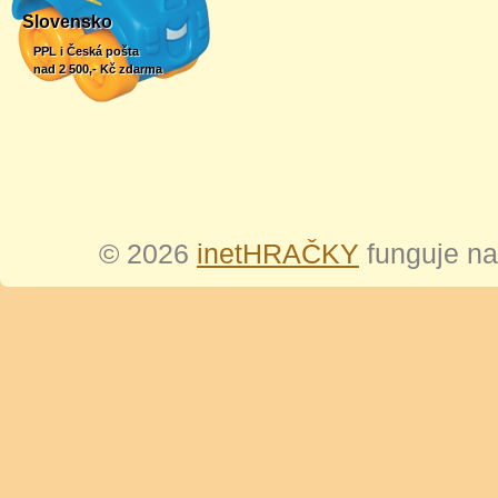
Slovensko
PPL i Česká pošta
nad 2 500,- Kč zdarma
© 2026
inetHRAČKY
funguje n