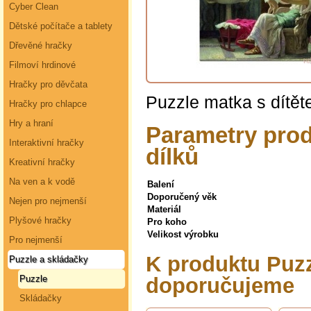
Cyber Clean
Dětské počítače a tablety
Dřevěné hračky
Filmoví hrdinové
Hračky pro děvčata
Puzzle matka s dítět
Hračky pro chlapce
Hry a hraní
Parametry prod
Interaktivní hračky
dílků
Kreativní hračky
Na ven a k vodě
Balení
Doporučený věk
Nejen pro nejmenší
Materiál
Plyšové hračky
Pro koho
Velikost výrobku
Pro nejmenší
K produktu Puzz
Puzzle a skládačky
Puzzle
doporučujeme
Skládačky