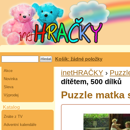
Košík: žádné položky
Akce
inetHRAČKY
›
Puzzl
Novinka
dítětem, 500 dílků
Sleva
Puzzle matka s
Výprodej
Katalog
Znáte z TV
Adventní kalendáře