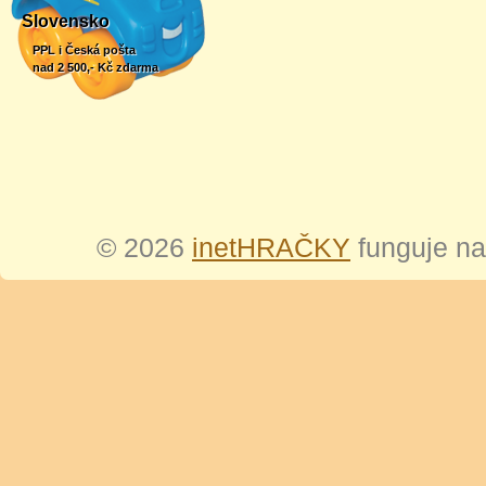
Slovensko
PPL i Česká pošta
nad 2 500,- Kč zdarma
© 2026
inetHRAČKY
funguje n