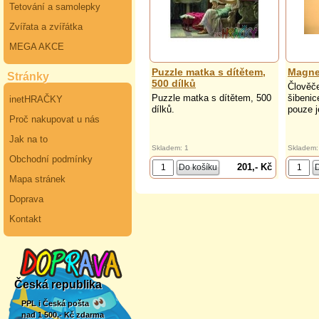
Tetování a samolepky
Zvířata a zvířátka
MEGA AKCE
Puzzle matka s dítětem,
Magnet
Stránky
500 dílků
Člověče
Puzzle matka s dítětem, 500
šibenic
inetHRAČKY
dílků.
pouze j
Proč nakupovat u nás
Jak na to
Skladem: 1
Skladem:
Obchodní podmínky
201,- Kč
Mapa stránek
Doprava
Kontakt
Česká republika
PPL i Česká pošta
nad 1 500,- Kč zdarma