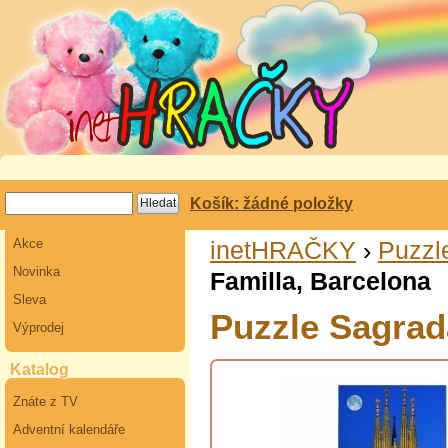
Košík: žádné položky
Akce
inetHRAČKY
›
Puzzl
Novinka
Familla, Barcelona
Sleva
Puzzle Sagrad
Výprodej
Katalog
Znáte z TV
Adventní kalendáře