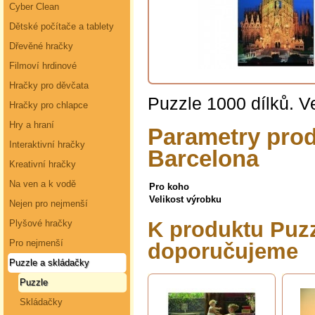
Cyber Clean
Dětské počítače a tablety
Dřevěné hračky
Filmoví hrdinové
Hračky pro děvčata
Puzzle 1000 dílků. V
Hračky pro chlapce
Hry a hraní
Parametry prod
Interaktivní hračky
Barcelona
Kreativní hračky
Na ven a k vodě
Pro koho
Velikost výrobku
Nejen pro nejmenší
K produktu Puzz
Plyšové hračky
Pro nejmenší
doporučujeme
Puzzle a skládačky
Puzzle
Skládačky